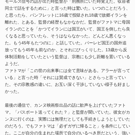
モールス信号の話が出た時監督が「刑務所にいた時覚えた。収容者
同士で話をするために」と言った時は驚いた。いつのことだろう、
と思ったら、パンフレットに16歳で投獄され18歳で故郷イランを
離れた、とある。監督の経歴もなかなかだ。監督がファトマに母国
イランのことを「かつてイランには国王がいて、国王を倒したら良
くなると思っていたら、そうはならなかった。どんどん悪くなっ
た。もう45年もたつのに」と話していた。パーレビ国王の国外追
放ってもう45年も前なのか、とそれにびっくりした。13歳から反
体制活動をしていたという監督は、宗教にも少し距離を置いている
ようだ。
ファトマが「この世の出来事には全て意味がある。アラーが言って
いる」と言った時「それには賛成できない」とさらっと言ってい
た。その宗教感の違いに、お互い深く干渉していない様子も好まし
かった。
最後の通信で、カンヌ映画祭出品の話に歓声を上げていたファト
マ。「パスポート送ってくれた？」と監督が聞いていた。彼女がカ
ンヌに行くのは、実際には無理だとしても手続きしようとしていた
のだろう。でもファトマは「必ずガザに帰ること」を条件にしてい
た。ここが自分の生まれた場所で自分のいるべき所だという、強い