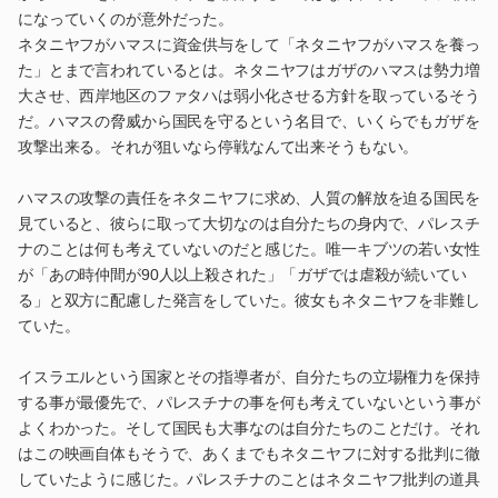
になっていくのが意外だった。
ネタニヤフがハマスに資金供与をして「ネタニヤフがハマスを養っ
た」とまで言われているとは。ネタニヤフはガザのハマスは勢力増
大させ、西岸地区のファタハは弱小化させる方針を取っているそう
だ。ハマスの脅威から国民を守るという名目で、いくらでもガザを
攻撃出来る。それが狙いなら停戦なんて出来そうもない。
ハマスの攻撃の責任をネタニヤフに求め、人質の解放を迫る国民を
見ていると、彼らに取って大切なのは自分たちの身内で、パレスチ
ナのことは何も考えていないのだと感じた。唯一キブツの若い女性
が「あの時仲間が90人以上殺された」「ガザでは虐殺が続いてい
る」と双方に配慮した発言をしていた。彼女もネタニヤフを非難し
ていた。
イスラエルという国家とその指導者が、自分たちの立場権力を保持
する事が最優先で、パレスチナの事を何も考えていないという事が
よくわかった。そして国民も大事なのは自分たちのことだけ。それ
はこの映画自体もそうで、あくまでもネタニヤフに対する批判に徹
していたように感じた。パレスチナのことはネタニヤフ批判の道具