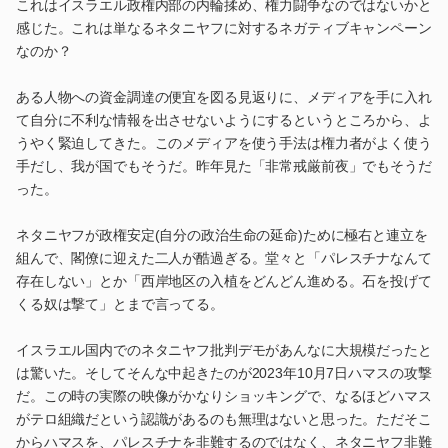
これはイスラエル政権内部の内輪揉め、権力闘争なのではないかと
感じた。これは単なるネタニヤフに対するネガティブキャンペーン
なのか？
ある人物への資金調達の便宜を図る見返りに、メディアを手に入れ
て自分に不利な情報を出させないようにするというところから、よ
うやく緊迫してきた。このメディアを使う手法は権力者がよく使う
手だし、我が国でもそうだ。昨年見た「非常戒厳前夜」でもそうだ
った。
ネタニヤフが政権安定(自分の政治生命の延命)ために極右と連立を
組んで、閣僚に迎えた二人が酷過ぎる。堂々と「パレスチナなんて
存在しない」とか「西岸地区の入植をどんどん進める。石を投げて
くる奴は撃て」とまで言ってる。
イスラエル国内でのネタニヤフ批判デモがあんなに大規模だったと
は驚いた。そしてそんな中起きたのが2023年10月7日ハマスの攻撃
だ。この時の実際の映像がかなりショッキングで、なるほどハマス
がテロ組織だという認識があるのも無理はないと思った。ただそこ
からハマスを、パレスチナを非難するのではなく、ネタニヤフ非難