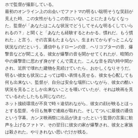
ホで監督が撮影している。
最初のオンライン上の出会いでファトマの明るい聡明そうな笑顔が
見えた時、この女性がもうこの世にいないことにたまらなくなっ
た。監督が「あなたはこんな状況でどうしてそんな明るくしていら
れるの？」と聞くと「あなたも経験するとわかる。慣れだ。もう慣
れた」と言う。その言葉もたまらない。生まれてからずっとこんな
状況なのだという。通信中もドローンの音、ヘリコプターの音、爆
撃音などが聞こえる。彼女が爆撃の音を聞かせてくれたが、暗闇の
中の爆撃音に思わず身がすくんで震えた。こんな音を四六時中聞か
され、近所で壊れた建物を見続けていたら、おかしくなりそうだ。
明るい彼女も状況によっては暗い表情も見せる。彼女を心配しても
何も出来ない。監督が、自分は安全な場所にいながら、彼女の酷い
状況を見ることしか出来ないことを嘆いていたが、それは映画を見
ているわたしたちも同じなのだ。
ネット接続環境が不良で時々途切れながら、彼女の顔が映るとほっ
とする監督。今日も無事で連絡が取れた。そしてついに最後の通信
という字幕。カンヌ映画祭に出品が決まったという監督の言葉に歓
声を上げるファトマ。その翌日に彼女の家が爆撃され、彼女と家族
は殺された。やりきれない思いだけが残る。