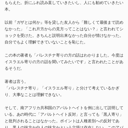
もらえた。折にふれ読み直していきたいし、人にも勧めていきたい
本。
以前『ガザとは何か』等を貸した友人から「難しくて最後まで読め
なかった」「これ片方からの見方ってことはない？」と言われてシ
ョックを受けた。きちんと説明出来なかった自分が情けなかった。
自分でもよく理解できていないことを恥じた。
この本の著者も「パレスチナ寄りの方の話はわかりました。今度は
イスラエル寄りの方の話を聞いてみたいです」と言われたことがあ
るそうだ。
著者は言う。
「パレスチナ寄り」「イスラエル寄り」と分けて考えているかぎ
り、大事なことは理解できない。
そして、南アフリカ共和国のアパルトヘイトを例に出して説明して
いる。あの時代に「アパルトヘイト反対」と言っても「黒人寄り」
と批判されることはなかった。ポイントは人種差別への反対であ
り、黒人の味方か白人の味方かという立場は存在しない。このアパ