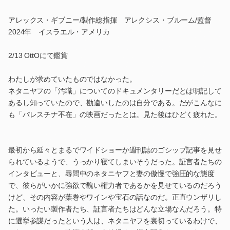
アレックス・ギブニー/製作総指揮 アレクシス・ブルーム/監督
2024年 イスラエル・アメリカ
2/13 OttOにて鑑賞
わたしが求めていたものではなかった。
ネタニヤフの「汚職」についてのドキュメンタリーだとは明記して
あるし知っていたので、勘違いしたのは自分である。だがこんなに
も「パレスチナ不在」の映画だったとは。見た後はひどく疲れた。
最初から延々とまるでワイドショーか週刊誌のゴシップ記事を見せ
られているようで、うっかり寝てしまいそうだった。証言者たちの
インタビューと、尋問中のネタニヤフと妻の傲慢で強圧的な態度
で、彼らがいかに強欲で醜い権力者であるかを見せているのだろう
けど、その内容が葉巻やワインや宝石の話なのだ。正直ウンザリし
た。いったい製作者たち、証言者たちはどんな立場なんだろう。特
に選挙参謀だったという人は、ネタニヤフを裏切っているわけで、