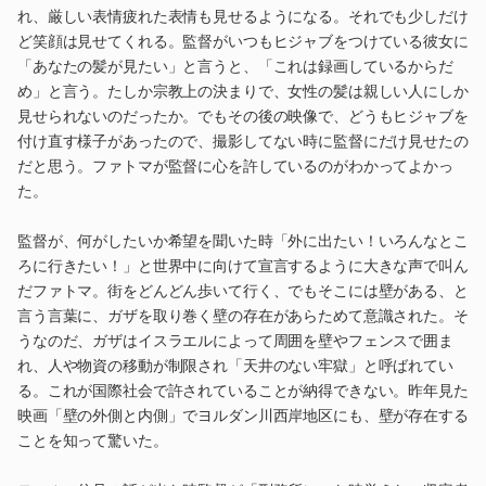
れ、厳しい表情疲れた表情も見せるようになる。それでも少しだけ
ど笑顔は見せてくれる。監督がいつもヒジャブをつけている彼女に
「あなたの髪が見たい」と言うと、「これは録画しているからだ
め」と言う。たしか宗教上の決まりで、女性の髪は親しい人にしか
見せられないのだったか。でもその後の映像で、どうもヒジャブを
付け直す様子があったので、撮影してない時に監督にだけ見せたの
だと思う。ファトマが監督に心を許しているのがわかってよかっ
た。
監督が、何がしたいか希望を聞いた時「外に出たい！いろんなとこ
ろに行きたい！」と世界中に向けて宣言するように大きな声で叫ん
だファトマ。街をどんどん歩いて行く、でもそこには壁がある、と
言う言葉に、ガザを取り巻く壁の存在があらためて意識された。そ
うなのだ、ガザはイスラエルによって周囲を壁やフェンスで囲ま
れ、人や物資の移動が制限され「天井のない牢獄」と呼ばれてい
る。これが国際社会で許されていることが納得できない。昨年見た
映画「壁の外側と内側」でヨルダン川西岸地区にも、壁が存在する
ことを知って驚いた。