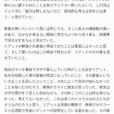
村の上に建てられたことを知りアメリカへ帰ったという。この兄は
イェフダに「協力は惜しまないけど、政治的な考えは自分とは違
う」と告げていた。
家族を救いたいという思いは同じでも、そこに各人の価値観の違い
があり、なかなか進まない開放に苛立ちぶつかり合う姿も、綺麗事
で済ませずきちんと見せていた。
リアットが解放され家族と再会できたことは素直によかったと思
う。そして驚いたのはこの再会で終わらず、リアットのその後を見
せていたこと。
地元のラジオ番組でガザで暮らしていた時のことを話すリアット。
自分を拉致した者の家族の世話になっていたこと。その家族といろ
いろなことを話したということ。それによって自分の知らなかった
ことを知ったのだろう。映画のラストに彼女が言っていた。彼女は
ガザの壁のすぐ近くに住みながら、その向こうのことは何も知らな
かった。考えてもいなかった。これは多くのイスラエルの人たちが
そうなのだろうと思う。リアットは高校の教師で、映画でホロコー
スト記念館で生徒にゲットーの説明をしている姿があった。その彼