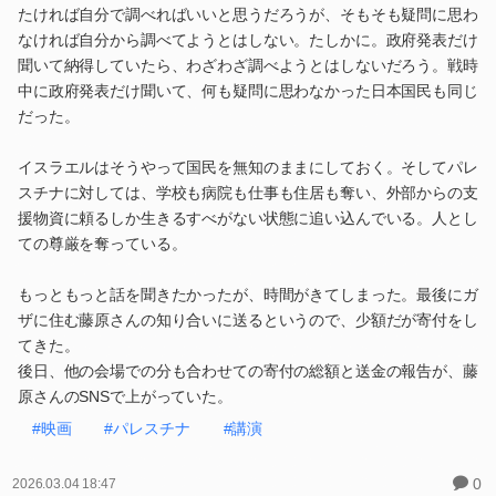
たければ自分で調べればいいと思うだろうが、そもそも疑問に思わ
なければ自分から調べてようとはしない。たしかに。政府発表だけ
聞いて納得していたら、わざわざ調べようとはしないだろう。戦時
中に政府発表だけ聞いて、何も疑問に思わなかった日本国民も同じ
だった。
イスラエルはそうやって国民を無知のままにしておく。そしてパレ
スチナに対しては、学校も病院も仕事も住居も奪い、外部からの支
援物資に頼るしか生きるすべがない状態に追い込んでいる。人とし
ての尊厳を奪っている。
もっともっと話を聞きたかったが、時間がきてしまった。最後にガ
ザに住む藤原さんの知り合いに送るというので、少額だが寄付をし
てきた。
後日、他の会場での分も合わせての寄付の総額と送金の報告が、藤
原さんのSNSで上がっていた。
#映画
#パレスチナ
#講演
0
2026.03.04 18:47