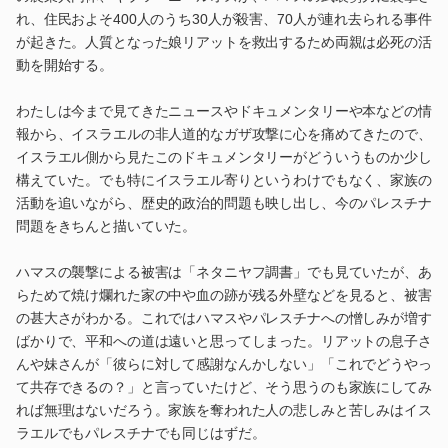
れ、住民およそ400人のうち30人が殺害、70人が連れ去られる事件
が起きた。人質となった娘リアットを救出するため両親は必死の活
動を開始する。
わたしは今まで見てきたニュースやドキュメンタリーや本などの情
報から、イスラエルの非人道的なガザ攻撃に心を痛めてきたので、
イスラエル側から見たこのドキュメンタリーがどういうものか少し
構えていた。でも特にイスラエル寄りというわけでもなく、家族の
活動を追いながら、歴史的政治的問題も映し出し、今のパレスチナ
問題をきちんと描いていた。
ハマスの襲撃による被害は「ネタニヤフ調書」でも見ていたが、あ
らためて焼け爛れた家の中や血の跡が残る外壁などを見ると、被害
の甚大さがわかる。これではハマスやパレスチナへの憎しみが増す
ばかりで、平和への道は遠いと思ってしまった。リアットの息子さ
んや妹さんが「彼らに対して感謝なんかしない」「これでどうやっ
て共存できるの？」と言っていたけど、そう思うのも家族にしてみ
れば無理はないだろう。家族を奪われた人の悲しみと苦しみはイス
ラエルでもパレスチナでも同じはずだ。