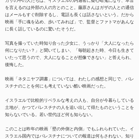
ガザの中の人たちは、イスラエルの内通者に疑心暗鬼になり、本音
を言えるのは外部の人の方とのこと。藤原さんはガザの人との通信
はメールもすぐ削除するし、電話も長くは話さないという。だから
映画「手に魂を込め、歩いてみれば」で、監督とファトマがあんな
に長く話しているのに驚いたそうだ。
写真を撮っていた時知り合った少女に、うっかり「大人になったら
何になりたい？」と聞いてしまい、「毎朝起きた時、今日も生きて
いたって思うので、大人になることが想像できない」と答えられ、
後悔した。
映画「ネタニヤフ調書」については、わたしの感想と同じで、パレ
スチナのことを何にも考えていない酷い映画だった。
イスラエルで比較的リベラルな考えの人も、自分が今暮らしている
土地が、かつてパレスチナの人を追い出して得たものということを
知らないでいる。若い世代ほど何も知らない。
このことは昨年の映画「壁の外側と内側」でもふれられていた。イ
スラエル国内ではパレスチナについての報道は何もされない。知り