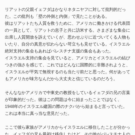
リアットの父親イェフダはかなりネタニヤフに対して批判的だっ
た。この批判も「壁の外側と内側」で見たことがある。
彼はリアットたち人質を救うために、アメリカに働きかける代表団
の一員として、リアットの息子と共に訪米する。さまざまな集会に
出席し人質開放を訴えていくが、思わせぶりに近づいてくる人物も
いたり、自分の真意が伝わらない苛立ちも見せている。イスラエル
絶対支持の集会もあればパレスチナ支援の集会もあった。
イスラエル支持の集会を見ていると、アメリカとイスラエルの結び
つきの強さを感じて、これではどんなに国際的に非難されようと、
イスラエルが平気で無視するのも当たり前だと思った。何があって
もアメリカが味方なんだから大丈夫と信じているのだろう。
そんななかアメリカで中東史の教授をしているイェフダの兄の言葉
が印象的だった。彼はこの問題は今に始まったことではなく、
1948年のイスラエル建国の際のナクバから始まると言っていた。
これは本当に真っ当な意見だった。
ここで彼ら家族がアメリカからイスラエルに移住したことが分かっ
た。イェフダの兄も最初は移住したけど、その地がパレスチナ人の