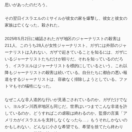
思いがあったのだろう。
その翌日イスラエルのミサイルが彼女の家を爆撃し、彼女と彼女の
家族は亡くなった。殺された。
2025年5月2日に確認されたガザ地区のジャーナリストの殺害は
211人、このうち28人が女性ジャーナリスト。ガザには外部のジャ
ーナリストは入れない。ガザで起きていることを知るには、ガザに
いるジャーナリストたちだけが頼りだ。それを知っているのだろ
う、イスラエルはジャーナリストを標的にしているという。これ以
降もジャーナリストの殺害は続いている。自分たちに都合の悪い報
道をするジャーナリストは、容赦なく排除しようとしている。ファ
トマもその犠牲になった。
なぜこんな非人道的な行いが見過ごされているのか。ガザだけでな
い。ヨルダン川西岸地区も同じだ。世界はいつまでこんな非道を許
しているのか。どうすればこの虐殺は終わるのか。監督の言葉「ア
メリカがイスラエルを支持しなくなったら…」もうそれしかないの
かもしれない。どんなに小さな希望でも、希望を捨てたら終わり