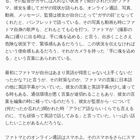
る。その監督がガザには入れない状況下で紹介されたのがファト
マ。彼女を通してガザの現状が語られる。オンライン通話、写真、
動画、メッセージ。監督は彼女が自分にとって“ガザの目”となって
くれたと、パンフレットで語っている。その写真も動画も時にファ
トマ自身の歌声も、どれもとても心を打つ。ファトマが「(撮影の
為に)通りに出る時は、手に魂を込める」と言う。出歩くことさえ
危険な状況下で、緊張感もあるだろうし、この状況を伝えなければ
という使命感もあるだろう。それがカメラを持った「手に魂を込め
る」という言葉にあらわれている。
最初にファトマが自分はあまり英語が得意じゃない(上手くないだ
ったかな？)と言うが、その対策なのか、ファトマの言葉に日本語
の他に英語字幕がついていた。彼女の言葉と英語字幕が少し違って
る時もある。通信環境が悪く言葉が途切れることもあり、彼女の言
葉を編集の時に補っているのだろう。彼女が監督から‥について
(何だったか忘れた)聞かれた時「アラビア語ならいくらでも言える
のに、でも頑張って英語で話してみる」と言っていた。いっぱい話
したいことがあるんだろうな。
ファトマとのオンライン通話はスマホ上。そのスマホをさらにスマ