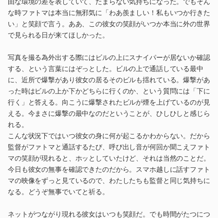
由な環境の差を表していて、たまらない気持ちになった。でもそん
な時ファトマは本当に無邪気に「わあ羨ましい！私もいつか行きた
い」と笑顔で言う。ああ、この彼女の笑顔がいつか本当に外の世界
で見られる日が来てほしかった。
写真を撮る為外出する際にはビルの上にスナイパーが居ないか確認
する、という言葉にはぞっとした。ビルの上で通話している最中
に、近所で爆撃があり彼女の居るそのビルも揺れている。爆撃があ
った時はビルの上か下かどちらに行くのか、という質問には「下に
行く」と答える。向こうに爆撃されたビルが煙を上げているのが見
える。今まさに爆撃の最中なのだということが、ひしひしと感じら
れる。
こんな状況下ではいつ彼女の身に何が起こるかわからない。だから
監督がファトマと通話するたび、呼び出し音が何回か聞こえファト
マの笑顔が現れると、ホッとしていたけど、それは当然のことだ。
今日も彼女の無事を確認できたのだから。スマホ越しに話すファト
マの映像をずっと見ているので、わたしたちも監督と同じ気持ちに
なる。どうぞ無事でいてと祈る。
ネットがつながり現れる彼女はいつも笑顔だ。でも時間がたつにつ