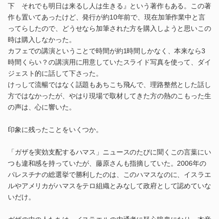
下 それでも明日は来るし人は生きる』という著作もある。この著
作も置いてあったけど、発行が約10年前で、現在加筆作業中と言
ってらしたので、どうせなら加筆された方を購入しようと思いこの
時は購入しなかった。
カフェでの講演ということで時間が約1時間しかなく、本来なら3
時間くらい？の講演用に用意していたスライド写真を使って、ダイ
ジェスト的に話して下さった。
けっして流暢ではなく話題もあちこち飛んで、理路整然とした話し
方ではなかったが、やはり現場で取材してきた方の熱のこもった生
の声は、心に響いた。
印象に残ったことをいくつか。
「ガザを実効支配するハマス」ニュースのたびに聞くこの言葉にい
つも違和感を持っていたが、藤原さんも指摘していた。2006年の
パレスチナの総選挙で勝利したのは、このハマスなのに、イスラエ
ルやアメリカがハマスをテロ組織とみなして政府として認めていな
いだけ。