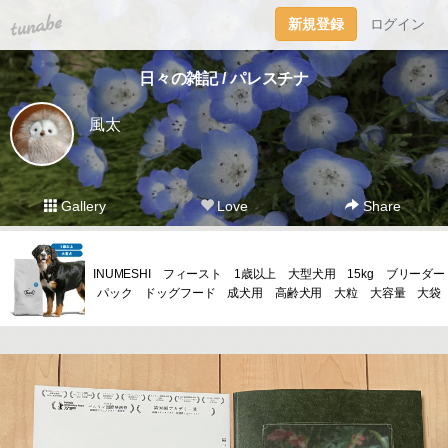
tuna.be
新規登録
ログイン
日々の雑記 / パレスチナ
風太
Gallery
Love
Share
INUMESHI フィースト 1歳以上 大型犬用 15kg ブリーダー
パック ドッグフード 成犬用 高齢犬用 大粒 大容量 大袋