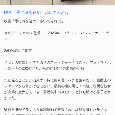
映画「手に魂を込め、歩いてみれば」
映画「手に魂を込め、歩いてみれば」
セピデ・ファルシ/監督 2025年 フランス・パレスチナ・イラ
ン
2/6 OttOにて鑑賞
イラン人監督セピデとガザのフォトジャーナリスト、ファトマ・ハ
ッスーナの2024年4月からの約1年間の通信の記録。
ただ見ることしか出来ず、特に何も言うべき言葉もない。画面上の
ファトマから目がはなせない。最初の頃の明るく力強く聡明な彼女
が次第に疲弊していき「最近集中出来ない」と打ち明ける様子が辛
かった。
監督自身がイランの反体制運動で投獄され、故郷を逃れた身であ