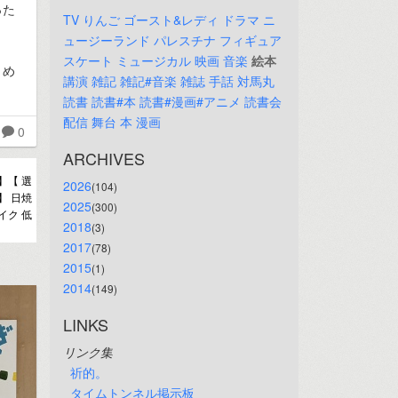
った
TV
りんご
ゴースト&レディ
ドラマ
ニ
ュージーランド
パレスチナ
フィギュア
スケート
ミュージカル
映画
音楽
絵本
とめ
講演
雑記
雑記#音楽
雑誌
手話
対馬丸
読書
読書#本
読書#漫画#アニメ
読書会
配信
舞台
本
漫画
0
ARCHIVES
 】【 選
2026
(104)
 】 日焼
2025
(300)
イク 低
2018
(3)
2017
(78)
2015
(1)
2014
(149)
LINKS
リンク集
祈的。
タイムトンネル掲示板