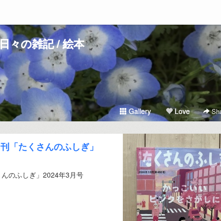
日々の雑記 / 絵本
Gallery
Love
Sha
月刊「たくさんのふしぎ」
のふしぎ」2024年3月号