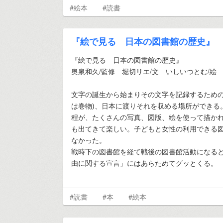
#絵本
#読書
『絵で見る 日本の図書館の歴史』
『絵で見る 日本の図書館の歴史』
奥泉和久/監修 堀切リエ/文 いしいつとむ/絵 
文字の誕生から始まりその文字を記録するための
は巻物)、日本に渡りそれを収める場所ができる
程が、たくさんの写真、図版、絵を使って描か
も出てきて楽しい。子どもと女性の利用できる
なかった。
戦時下の図書館を経て戦後の図書館活動になる
由に関する宣言」にはあらためてグッとくる。
#読書
#本
#絵本