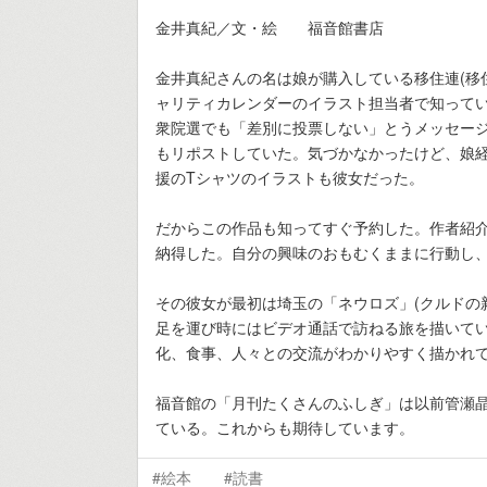
金井真紀／文・絵 福音館書店
金井真紀さんの名は娘が購入している移住連(移
ャリティカレンダーのイラスト担当者で知って
衆院選でも「差別に投票しない」とうメッセー
もリポストしていた。気づかなかったけど、娘経
援のTシャツのイラストも彼女だった。
だからこの作品も知ってすぐ予約した。作者紹
納得した。自分の興味のおもむくままに行動し
その彼女が最初は埼玉の「ネウロズ」(クルドの
足を運び時にはビデオ通話で訪ねる旅を描いて
化、食事、人々との交流がわかりやすく描かれ
福音館の「月刊たくさんのふしぎ」は以前管瀬
ている。これからも期待しています。
#絵本
#読書