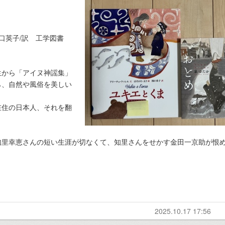
関口英子/訳 工学図書
生から「アイヌ神謡集」
ら、自然や風俗を美しい
在住の日本人、それを翻
知里幸恵さんの短い生涯が切なくて、知里さんをせかす金田一京助が恨
2025.10.17 17:56