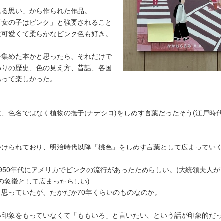
れる思い」から作られた作品。
「女の子はピンク」と強要されること
は可愛くて柔らかなピンク色も好き。
を集めた本かと思ったら、それだけで
わりの歴史、色の見え方、昔話、各国
あって楽しかった。
、色名ではなく植物の撫子(ナデシコ)をしめす言葉だったそう(江戸時
k」とつけられており、明治時代以降「桃色」をしめす言葉として広まってい
950年代にアメリカでピンクの流行があったためらしい。(大統領夫人が
”の象徴として広まったらしい)
思っていたが、たかだか70年くらいのものなのか。
い印象をもっていなくて「ももいろ」と言いたい、という話が印象的だ