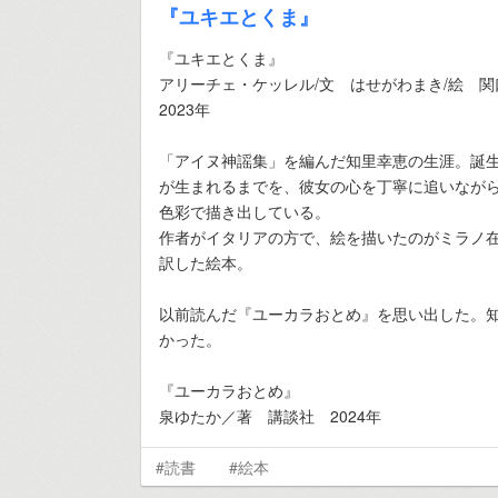
『ユキエとくま』
『ユキエとくま』
アリーチェ・ケッレル/文 はせがわまき/絵 
2023年
「アイヌ神謡集」を編んだ知里幸恵の生涯。誕
が生まれるまでを、彼女の心を丁寧に追いなが
色彩で描き出している。
作者がイタリアの方で、絵を描いたのがミラノ
訳した絵本。
以前読んだ『ユーカラおとめ』を思い出した。
かった。
『ユーカラおとめ』
泉ゆたか／著 講談社 2024年
#読書
#絵本