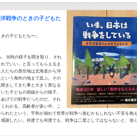
平洋戦争のときの子どもた
ときの子どもたちー』
ら、当時の様子を聞き取り、それ
これでいい」と言ってもらえるま
た人たちの居住地は北海道から沖
太という海外の地まで及ぶ。その
見聞きしてきた事と大きく異なる
ていた子どもの視線からの様子、
をあげての戦争だったのだ、それ
よくわかる。高齢者が多い中、こ
おられたという。平和が崩れて世界が戦争へ進むかもしれない不安を抱
と感謝したい。何度でも何度でも、戦争は二度としてはならないと、強