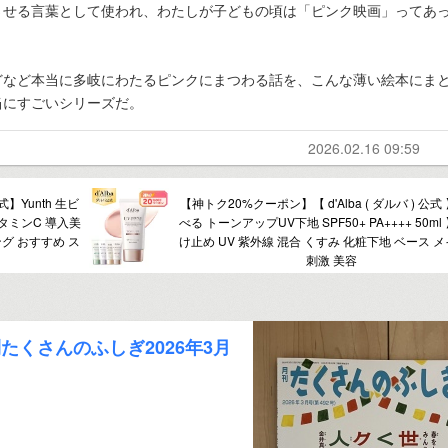
させる言葉として使われ、わたしが子どもの頃は「ピンク映画」ってあ
どなど本当に多岐にわたるピンクにまつわる話を、こんな薄い絵本にま
当にすごいシリーズだ。
2026.02.16 09:59
】Yunth 生ビ
【神トク20%クーポン】【 d'Alba ( ダルバ ) 公式
ビタミンC 導入美
べる トーンアップUV下地 SPF50+ PA++++ 50ml
グ おすすめ ス
け止め UV 紫外線 混合 くすみ 化粧下地 ベース メ
刺激 美容
くさんのふしぎ2026年3月