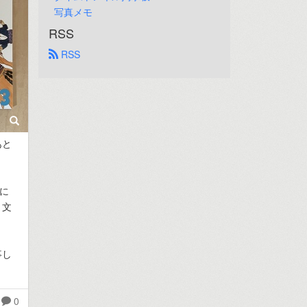
写真メモ
RSS
 RSS
あと
に
、文
事し
0