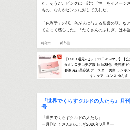
た。そうだ、ピンクは一部で「性」をイメージ
もの。なんかピンクに対して失礼だ。
「色彩学」の話、色が人に与える影響の話、な
てあって感心した。「たくさんのふしぎ」は本
#絵本
#読書
【P20％還元+セット11日9:59マデ】【公式
タミンC 美白美容液 1ml×28包 | 美容液 
容液 先行美容液 ブースター 美白 ランキン
キンケア | ユンス ゆんす
『世界でくらすクルドの人たち』月刊た
号
『世界でくらすクルドの人たち』
ー月刊たくさんのふしぎ2026年3月号ー