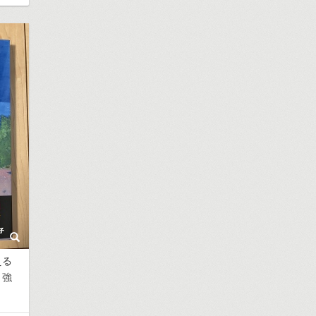
える
く強