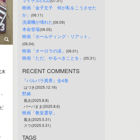
マイケルのCD
(07.01)
映画「金子文子　何が私をこうさせた
か」
(06.11)
洗濯機が壊れた
(06.09)
本命登場
(06.05)
映画「ホールディング・リアット」
(06.04)
映画「オーロラの涙」
(06.01)
映画「ただ、やるべきことを」
(05.31)
RECENT COMMENTS
代末
『バルバラ異界』全4巻
はづき(2025.12.16)
く。
黙祷
風太(2025.8.8)
バーバまま(2025.8.6)
ピ
映画「教皇選挙」
風太(2025.5.31)
スウ(2025.5.31)
っ
TAGS