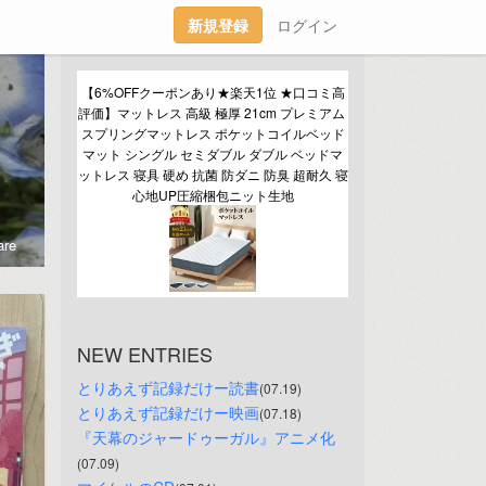
新規登録
ログイン
【6%OFFクーポンあり★楽天1位 ★口コミ高
評価】マットレス 高級 極厚 21cm プレミアム 
スプリングマットレス ポケットコイルベッド
マット シングル セミダブル ダブル ベッドマ
ットレス 寝具 硬め 抗菌 防ダニ 防臭 超耐久 寝
心地UP圧縮梱包ニット生地
re
NEW ENTRIES
とりあえず記録だけー読書
(07.19)
とりあえず記録だけー映画
(07.18)
『天幕のジャードゥーガル』アニメ化
(07.09)