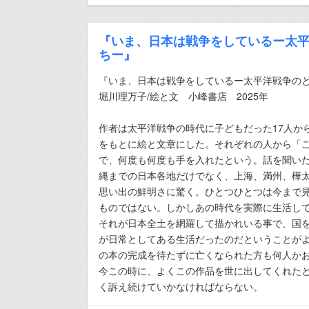
『いま、日本は戦争をしているー太
ちー』
『いま、日本は戦争をしているー太平洋戦争の
堀川理万子/絵と文 小峰書店 2025年
作者は太平洋戦争の時代に子どもだった17人か
をもとに絵と文章にした。それぞれの人から「
で、何度も何度も手を入れたという。話を聞い
縄までの日本各地だけでなく、上海、満州、樺
思い出の鮮明さに驚く。ひとつひとつは今まで
ものではない。しかしあの時代を実際に生活し
それが日本全土を網羅して描かれいる事で、国
が日常としてある生活だったのだということが
の本の完成を待たずに亡くなられた方も何人か
今この時に、よくこの作品を世に出してくれた
く訴え続けていかなければならない。