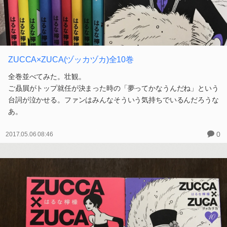
ZUCCA×ZUCA(ヅッカヅカ)全10巻
全巻並べてみた。壮観。
ご贔屓がトップ就任が決まった時の「夢ってかなうんだね」という
台詞が泣かせる。ファンはみんなそういう気持ちでいるんだろうな
あ。
0
2017.05.06 08:46