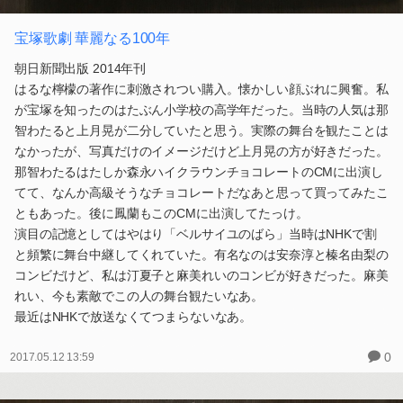
宝塚歌劇 華麗なる100年
朝日新聞出版 2014年刊
はるな檸檬の著作に刺激されつい購入。懐かしい顔ぶれに興奮。私
が宝塚を知ったのはたぶん小学校の高学年だった。当時の人気は那
智わたると上月晃が二分していたと思う。実際の舞台を観たことは
なかったが、写真だけのイメージだけど上月晃の方が好きだった。
那智わたるはたしか森永ハイクラウンチョコレートのCMに出演し
てて、なんか高級そうなチョコレートだなあと思って買ってみたこ
ともあった。後に鳳蘭もこのCMに出演してたっけ。
演目の記憶としてはやはり「ベルサイユのばら」当時はNHKで割
と頻繁に舞台中継してくれていた。有名なのは安奈淳と榛名由梨の
コンビだけど、私は汀夏子と麻美れいのコンビが好きだった。麻美
れい、今も素敵でこの人の舞台観たいなあ。
最近はNHKで放送なくてつまらないなあ。
0
2017.05.12 13:59