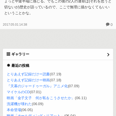
ょっと中途半端に感じる。でもこの後の2人の運命は(それを思うと
切ないが)歴史が語っているので、ここで無理に描かなくてもいい
ということかな。
0
2017.05.01 14:38
ギャラリー
最近の投稿
とりあえず記録だけー読書
(07.19)
とりあえず記録だけー映画
(07.18)
『天幕のジャードゥーガル』アニメ化
(07.09)
マイケルのCD
(07.01)
映画「金子文子 何が私をこうさせたか」
(06.11)
洗濯機が壊れた
(06.09)
本命登場
(06.05)
映画「ホールディング・リアット」
(06.04)