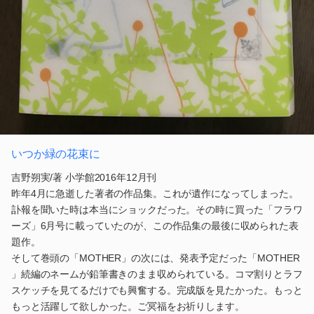
いつか緑の花束に
吉野朔実/著 小学館2016年12月刊
昨年4月に急逝した著者の作品集。これが遺作になってしまった。
訃報を聞いた時は本当にショックだった。その時に買った「フラワ
ーズ」6月号に載っていたのが、この作品集の最後に収められた表
題作。
そして巻頭の「MOTHER」の次には、発表予定だった「MOTHER
」続編のネームが鉛筆書きのまま収められている。コマ割りとラフ
スケッチを見てるだけでも興奮する。完成版を見たかった。もっと
もっと活躍して欲しかった。ご冥福をお祈りします。