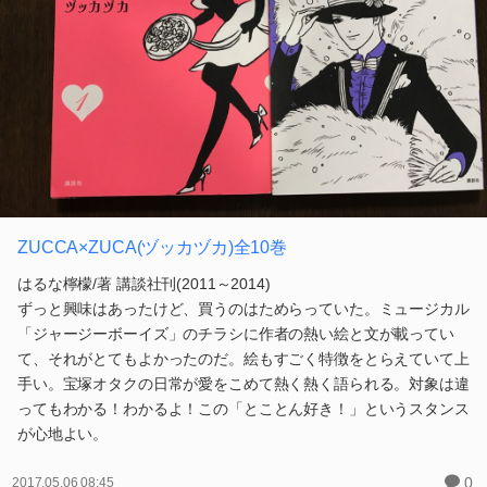
ZUCCA×ZUCA(ヅッカヅカ)全10巻
はるな檸檬/著 講談社刊(2011～2014)
ずっと興味はあったけど、買うのはためらっていた。ミュージカル
「ジャージーボーイズ」のチラシに作者の熱い絵と文が載ってい
て、それがとてもよかったのだ。絵もすごく特徴をとらえていて上
手い。宝塚オタクの日常が愛をこめて熱く熱く語られる。対象は違
ってもわかる！わかるよ！この「とことん好き！」というスタンス
が心地よい。
0
2017.05.06 08:45