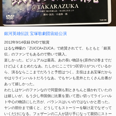
銀河英雄伝説 宝塚歌劇団宙組公演
2012年9/14収録 DVDで観賞
はるな檸檬の「ZUCCA×ZUCA」で絶賛されてて、もともと「銀英
伝」のファンでもあるので勢いで購入。
楽しかった。ビジュアルは最高。あの長い物語を(原作の2巻までだ
けど)よくまとめたなあ。たしかにここで1つ区切りがついているか
ら、演るならここまでだろうと予想はつく。主役はまあ宝塚だから
やはりラインハルトだろうなあ。でもヤンも意外とたくさん出番が
あって嬉しかった。
わたしはヤンのファンなので同盟側も割ときちんと描かれていたの
は嬉しいが、もう少し帝国側に比重を置いて思い切ってラインハル
ト中心の物語にした方が、バランスはいいのではないかと思った。
ヤンの部分まで描くと、どうしてもストーリーを駆け足でなぞって
いくだけになる。フェザーンの二人が語り手になって親切にストー