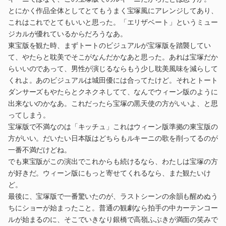
とにかく作品全体としてとてもうまく宝塚風にアレンジしてあり、
これはこれでとてもいいと思った。「エリザベート」というミュー
ジカルが優れているからだろうなあ。
東宝版を観た時、まずトートのビジュアルが宝塚版を踏襲してい
て、やたらと耽美でそこがなんだかなあと思った。あれは宝塚だか
らいいのであって、男性が演じるならもう少し耽美風味を減らして
くれよ。あのビジュアルは城田優には合ってたけど。それとトート
ダンサーズもやたらとクネクネしてて、なんでウィーン版のように
出来ないのかなあ。これだったら宝塚の黒天使の方がいいよ、と思
ってしまう。
宝塚版で不満なのは「キッチュ」これはウィーン版準拠の東宝版の
方がいい。だいたい日本版はどちらもルキーニの歌を削ってるのが
一番不満だけどね。
でも東宝版がこの演出でこれからも続けるなら、わたしは宝塚の方
が好きだ。ウィーン版にもっと寄せてくれるなら、また観たいけ
ど。
最後に、宝塚版で一番驚いたのが、ラストシーンの余韻も醒めぬう
ちにショーが始まったこと。普通の観劇なら拍手の中カーテンコー
ルが始まるのに、そこでいきなり銀橋で高嶺ふぶきが満面の笑みで