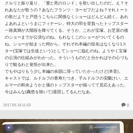
クルリと振り返り、「愛と死のロンド」を歌い出したのだ。え？そ
れあなたが歌うの？あなたフランツ・ヨーゼフだよね？それトート
の歌だよ？と戸惑うこちらに関係なくショーはどんどん続く。あれ
よあれよというまにフィナーレ。特大の羽を背負ったトップスター
一路真輝が大階段を降りてくる。そうか、これが宝塚。お芝居の後
のショーまでが公演なのね。もれなくこのショーがついてくるの
ね。ショーが始まった時から、それぞれ本編の役名はなくなり1ス
ター(宝塚では生徒という)としてショーに臨むのね。ようやく宝塚
の公演の仕組みがわかった。そういうものだと分かればその心づも
りで観るわと覚悟が出来た。
でもやはりもう少し本編の余韻に浸っていたかったけど(本音)。
キャストでは、ルドルフの香寿たつき、子ルドルフの安蘭けい、エ
ルマーの和央ようかと後のトップスターが揃ってて見応えあった。
今はみんな(轟悠を除いて)退団してるんだなあ。
0
2017.05.18 11:03