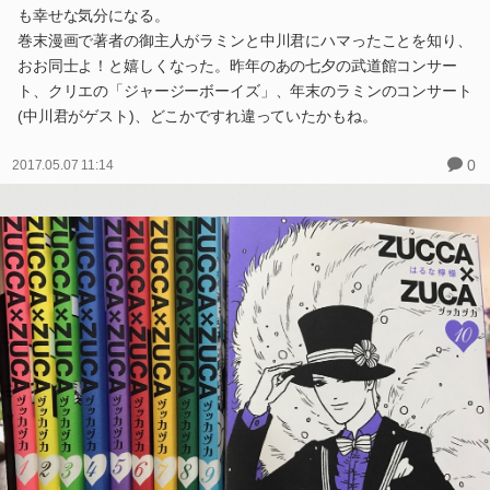
も幸せな気分になる。
巻末漫画で著者の御主人がラミンと中川君にハマったことを知り、
おお同士よ！と嬉しくなった。昨年のあの七夕の武道館コンサー
ト、クリエの「ジャージーボーイズ」、年末のラミンのコンサート
(中川君がゲスト)、どこかですれ違っていたかもね。
0
2017.05.07 11:14