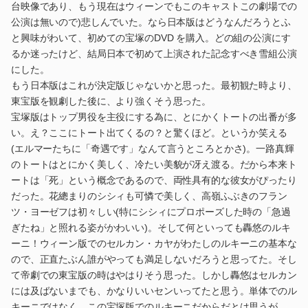
台映像であり、もう現在はウィーンでもこのキャストこの劇場での
公演は無いので)悲しんでいた。なら日本版はどうなんだろうとふ
と興味がわいて、初めての宝塚のDVD を購入。どの組の公演にす
るか迷ったけど、結局日本で初めて上演された記念すべき雪組公演
にした。
もう日本版はこれが決定版じゃないかと思った。最初観た時より、
東宝版を観劇した後に、より強くそう思った。
宝塚版はトップ男役を主役にする為に、とにかくトートの出番が多
い。え？ここにトート出てくるの？と驚くほど。というか笑える
(エルマーたちに「奇遇です」なんて言うところとかさ)。一路真輝
のトートはとにかく美しく、冷たい美貌が冴え渡る。だから本来ト
ートは「死」という概念であるので、両性具有的な彼女がぴったり
だった。花總まりのシシィも可憐で美しく、高嶺ふぶきのフラン
ツ・ヨーゼフは初々しい(特にシシィにプロポーズした時の「急過
ぎたね」と照れる姿がかわいい)。そして何といっても轟悠のルキ
ーニ！ウィーン版でのセルカン・カヤがわたしのルキーニの基本な
ので、正直たぶん誰がやっても満足しないだろうと思ってた。そし
て帝劇での東宝版の時はやはりそう思った。しかし轟悠はセルカン
には及ばないまでも、かなりいいセンいってたと思う。単体でのル
キーニではなく、この宝塚版でのルキーニだからだとは思うが。