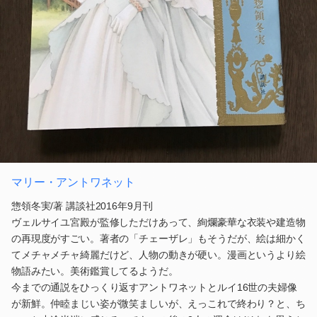
マリー・アントワネット
惣領冬実/著 講談社2016年9月刊
ヴェルサイユ宮殿が監修しただけあって、絢爛豪華な衣装や建造物
の再現度がすごい。著者の「チェーザレ」もそうだが、絵は細かく
てメチャメチャ綺麗だけど、人物の動きが硬い。漫画というより絵
物語みたい。美術鑑賞してるようだ。
今までの通説をひっくり返すアントワネットとルイ16世の夫婦像
が新鮮。仲睦まじい姿が微笑ましいが、えっこれで終わり？と、ち