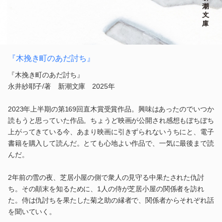
『木挽き町のあだ討ち』
『木挽き町のあだ討ち』
永井紗耶子/著 新潮文庫 2025年
2023年上半期の第169回直木賞受賞作品。興味はあったのでいつか
読もうと思っていた作品。ちょうど映画が公開され感想もぼちぼち
上がってきている今、あまり映画に引きずられないうちにと、電子
書籍を購入して読んだ。とても心地よい作品で、一気に最後まで読
んだ。
2年前の雪の夜、芝居小屋の側で衆人の見守る中果たされた仇討
ち。その顛末を知るために、1人の侍が芝居小屋の関係者を訪れ
た。侍は仇討ちを果たした菊之助の縁者で、関係者からそれぞれ話
を聞いていく。