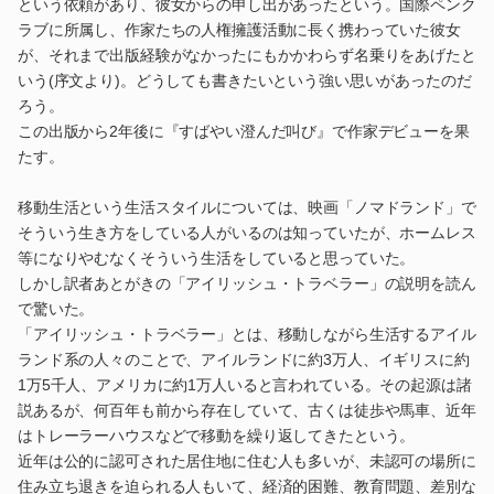
という依頼があり、彼女からの申し出があったという。国際ペンク
ラブに所属し、作家たちの人権擁護活動に長く携わっていた彼女
が、それまで出版経験がなかったにもかかわらず名乗りをあげたと
いう(序文より)。どうしても書きたいという強い思いがあったのだ
ろう。
この出版から2年後に『すばやい澄んだ叫び』で作家デビューを果
たす。
移動生活という生活スタイルについては、映画「ノマドランド」で
そういう生き方をしている人がいるのは知っていたが、ホームレス
等になりやむなくそういう生活をしていると思っていた。
しかし訳者あとがきの「アイリッシュ・トラベラー」の説明を読ん
で驚いた。
「アイリッシュ・トラベラー」とは、移動しながら生活するアイル
ランド系の人々のことで、アイルランドに約3万人、イギリスに約
1万5千人、アメリカに約1万人いると言われている。その起源は諸
説あるが、何百年も前から存在していて、古くは徒歩や馬車、近年
はトレーラーハウスなどで移動を繰り返してきたという。
近年は公的に認可された居住地に住む人も多いが、未認可の場所に
住み立ち退きを迫られる人もいて、経済的困難、教育問題、差別な