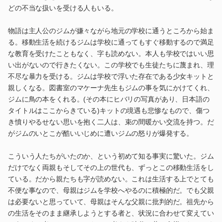
どの不当な扱いを受ける人もいる。
物語は主人公のジムが嫌々ながら地元の学校に通うところから始ま
る。移動生活を続けるジムは学校に通ってもすぐ移動するので満足
な教育を受けたこともなく、字も読めない。本人も学校ではいい思
い出がないので行きたくない。この学校でも生徒たちに蔑まれ、理
不尽な暴力を受ける。ジムは学校で浮いた存在である少女キットと
親しくなる。図書室のマケーナ先生もジムの事を気にかけてくれ、
ジムに鳥の本をくれる。(その本にヒバリの写真があり、日本語の
タイトルはここからきている)キットの境遇も悲惨なもので、傷つ
き憤りやるせない思いを抱く二人は、束の間暖かい交流を持つ。だ
がジムのいとこが酷いいじめに遭いジムの怒りが爆発する。
こういう人たちがいたのか、という初めて知る事実に驚いた。ジム
だけでなく両親もそしてその上の世代も、ずっとこの移動生活をし
ている。だから親たちも字が読めない。これは生活する上でとても
不便な事なので、母親はジムを学校へやるのに積極的だ。でも父親
は必要ないと思っていて、母親はそんな父親に批判的だ。祖先から
の生活をそのまま継承しようとする者と、状況に合わせて変えてい