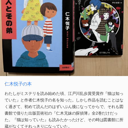
仁木悦子の本
わたしがミステリを読み始めた頃、江戸川乱歩賞受賞作『猫は知っ
ていた』と作者仁木悦子の名を知った。しかし作品を読むことはな
く過ぎて、初めて読んだのはずいぶん後になってからで、それも図
書館で借りた出版芸術社の『仁木兄妹の探偵簿』全2巻だけだっ
た。『猫は知っていた』も読みたかったけど、その時は図書館に所
蔵がなくてそれっきりになっていた。