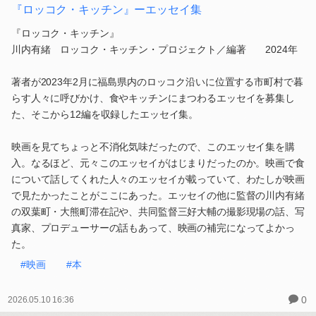
『ロッコク・キッチン』ーエッセイ集
『ロッコク・キッチン』
川内有緒 ロッコク・キッチン・プロジェクト／編著 2024年
著者が2023年2月に福島県内のロッコク沿いに位置する市町村で暮
らす人々に呼びかけ、食やキッチンにまつわるエッセイを募集し
た、そこから12編を収録したエッセイ集。
映画を見てちょっと不消化気味だったので、このエッセイ集を購
入。なるほど、元々このエッセイがはじまりだったのか。映画で食
について話してくれた人々のエッセイが載っていて、わたしが映画
で見たかったことがここにあった。エッセイの他に監督の川内有緒
の双葉町・大熊町滞在記や、共同監督三好大輔の撮影現場の話、写
真家、プロデューサーの話もあって、映画の補完になってよかっ
た。
#映画
#本
0
2026.05.10 16:36