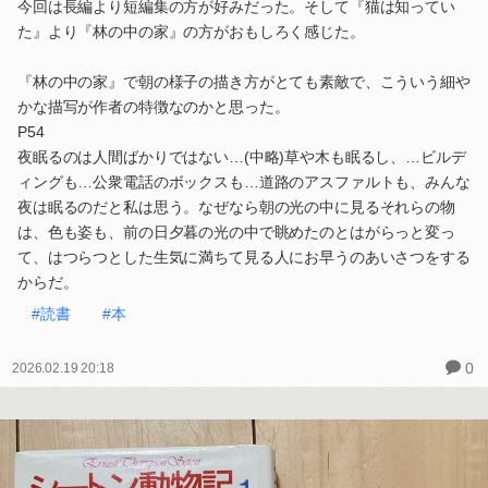
今回は長編より短編集の方が好みだった。そして『猫は知ってい
た』より『林の中の家』の方がおもしろく感じた。
『林の中の家』で朝の様子の描き方がとても素敵で、こういう細や
かな描写が作者の特徴なのかと思った。
P54
夜眠るのは人間ばかりではない…(中略)草や木も眠るし、…ビルデ
ィングも…公衆電話のボックスも…道路のアスファルトも、みんな
夜は眠るのだと私は思う。なぜなら朝の光の中に見るそれらの物
は、色も姿も、前の日夕暮の光の中で眺めたのとはがらっと変っ
て、はつらつとした生気に満ちて見る人にお早うのあいさつをする
からだ。
#読書
#本
0
2026.02.19 20:18