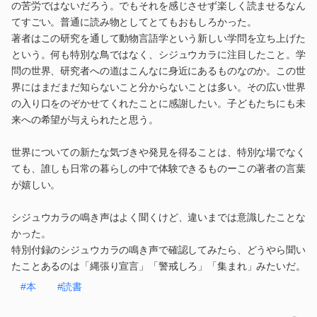
の苦労ではないだろう。でもそれを感じさせず楽しく読ませるなん
てすごい。普通に読み物としてとてもおもしろかった。
著者はこの研究を通して動物言語学という新しい学問を立ち上げた
という。何も特別な鳥ではなく、シジュウカラに注目したこと。学
問の世界、研究者への道はこんなに身近にあるものなのか。この世
界にはまだまだ知らないこと分からないことは多い。その広い世界
の入り口をのぞかせてくれたことに感謝したい。子どもたちにも未
来への希望が与えられたと思う。
世界についての新たな気づきや発見を得ることは、特別な場でなく
ても、誰しも日常の暮らしの中で体験できるものーこの著者の言葉
が嬉しい。
シジュウカラの鳴き声はよく聞くけど、違いまでは意識したことな
かった。
特別付録のシジュウカラの鳴き声で確認してみたら、どうやら聞い
たことあるのは「縄張り宣言」「警戒しろ」「集まれ」みたいだ。
#本
#読書