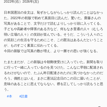
2022年(右）2026年(左)
日本国憲法の全文は、恥ずかしながらしっかり読んだことはなかっ
た。2022年の初版で初めて真面目に読んだ。驚いた。齋藤さんの
写真があることで、文字だけで読むよりしっかり頭に入ってくる。
子どもや高齢者や障害のある方など、何もなき普通の人々（むしろ
弱い立場の人々）の笑顔が並んでいる。そうだ、こういう人々のこ
の笑顔この生活を守るためにこそ、この憲法はあるんだということ
が、ものすごく素直に伝わってくる。
今回の新版では写真の数が増え、より一層その思いが強くなる。
たまたまだが、この新版は今朝郵便受けに入っていた。新聞を取り
に行って一緒に入っているのを見つけた。こんなに早朝に配達され
るわけがないので、たぶん昨日配達されたのに気づかなかったのだ
ろう。偶然とはいえ、まさに憲法記念日のこの日に届いたことが、
意味のあることに思えてならない。襟を正してしっかり読もうと思
う。
#本
#読書