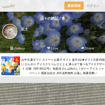
tuna.be
新規登録
ログイン
日々の雑記 / 本
風太
Gallery
Love
Share
お中元 夏ギフト スイーツ お菓子 ギフト 楽天1位★ギフト大賞 内祝
い ひんやり アイスクリーム ひととえ 凍らせて食べるアイスデザー
ト 12個（IDF-30/12号） 包装済 のしは外のし / ゼリー アイス シャ
ーベット 国産 詰合せ JGS 送料無料 お返し 残暑見舞い