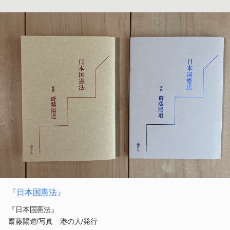
『日本国憲法』
『日本国憲法』
齋藤陽道/写真 港の人/発行