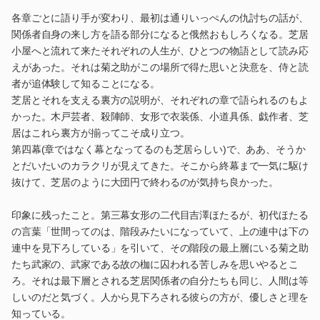
各章ごとに語り手が変わり、最初は通りいっぺんの仇討ちの話が、
関係者自身の来し方を語る部分になると俄然おもしろくなる。芝居
小屋へと流れて来たそれぞれの人生が、ひとつの物語として読み応
えがあった。それは菊之助がこの場所で得た思いと決意を、侍と読
者が追体験して知ることになる。
芝居とそれを支える裏方の説明が、それぞれの章で語られるのもよ
かった。木戸芸者、殺陣師、女形で衣装係、小道具係、戯作者、芝
居はこれら裏方が揃ってこそ成り立つ。
第四幕(章ではなく幕となってるのも芝居らしい)で、ああ、そうか
とだいたいのカラクリが見えてきた。そこから終幕まで一気に駆け
抜けて、芝居のように大団円で終わるのが気持ち良かった。
印象に残ったこと。第三幕女形の二代目吉澤ほたるが、初代ほたる
の言葉「世間ってのは、階段みたいになっていて、上の連中は下の
連中を見下ろしている」を引いて、その階段の最上層にいる菊之助
たち武家の、武家である故の枷に囚われる苦しみを思いやるとこ
ろ。それは最下層とされる芝居関係者の自分たちも同じ、人間は等
しいのだと気づく。人から見下ろされる彼らの方が、優しさと理を
知っている。