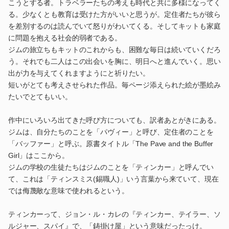
こうとする者。トラベラーたちの考えも時代と共に多様になってく
る。少なくとも教育は受けた方がいいと思うが。定住者たちが彼ら
を差別するのは読んでいて怒りがわいてくる。そしてキットも家庭
に問題を抱える社会的弱者である。
ジムの旅立ちもキットのこれからも、困難な毎日は続いていくだろ
う。それでも二人はこの出会いを胸に、明日へと進んでいく。思い
出が力を与えてくれますようにと祈りたい。
短いがとても考えさせられた作品。毎ページ添えられた絵が墨絵み
たいでとてもいい。
作中にいろいろ出てきた呼び方についても、訳者あとがきにある。
ジムは、自分たちのことを「パヴィー」と呼び、定住者のことを
「バッファー」と呼ぶ。原書タイトル「The Pave and the Buffer
Girl」はここから。
ジムの学校の生徒たちはジムのことを「ティンカー」と呼んでい
て、これは「ティンスミス(錫職人)」いう言葉から来ていて、現在
では侮蔑敵な意味で使われるという。
ティンカーって、ジョン・ル・カレの『ティンカー、テイラー、ソ
ルジャー、スパイ』で、「鋳掛け屋」という意味だったっけ。