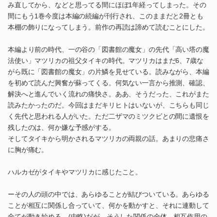
み直してから、などと思ってる間にほぼ1年経ってしまった。その
間にもう1巻今度は本編の続編が刊行され、このままだと2冊とも
本棚の飾りになってしまう。前作の再読は諦めて読むことにした。
本編より前の時代、一の谷の「図書館の魔女」の先代「高い塔の魔
法使い」マツリカの祖父タイキの時代。マツリカはまだ6、7歳な
がら既に「図書館の魔女」の片鱗を見せている。読みながら、本編
を初めて読んだ興奮が蘇ってくる。何気ない一言から推測、確認、
解決へと進んでいく流れの痛快さ。ああ、そうだった、これがまた
読みたかったのだ。今回はまだキリヒトはいないが、こちらも同じ
く先代と思われる人がいた。ただ二ザマのミツクビとの間に遺恨を
残したのは、何か嫌な予感がする。
そしてタイキから明かされるマツリカの両親の話。あまりの悲痛さ
に胸が痛む。
ハルカゼがタイキやマツリカに感じたこと。
ーその人の頭の中では、あらゆることが結びついている。あらゆる
ことが相互に関係し合っていて、何かを動かすと、それに連動して
全てが動き始める。(中略)だが、そうした関係の全体、相互作用の