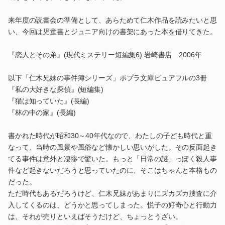
来年度の読書会の準備として、あらためて仁木作品を読みたいと思
い、今回は児童書とジュニア向けの書架にあった本を借りてきた。
『恋人とその弟』(現代ミステリー短編集6) 岩崎書店 2006年
以下「仁木兄妹の事件簿シリーズ」ポプラ文庫ピュアフルの3冊
『私の大好きな探偵』(短編集)
『猫は知っていた』(長編)
『林の中の家』(長編)
書かれた時代が昭和30～40年代なので、わたしの子ども時代と重
なって、当時の風景や風俗など懐かしい思いがした。その反面起き
てる事件は意外と凄惨で驚いた。もっと「日常の謎」っぽく殺人事
件など起きないだろうと思っていたのに、そこはちゃんと本格もの
だった。
ただ時代もあるだろうけど、仁木兄妹があまりにズカズカ捜査に介
入してくるのは、どうかと思ってしまった。悦子の好奇心と行動力
は、それが売りといえばそうだけど、ちょっとうざい。