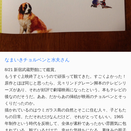
なまいきチョルベンと水夫さん
8/21 新宿武蔵野館にて鑑賞。
もうすぐ上映終了というので頑張って観てきた。すごくよかった！
原作とほぼ同じと思ったら、元々リンドグレーン脚本のテレビシリ
ーズがあり、それが好評で劇場映画になったという。本もテレビの
後なのだそうだ。ああ、だからあの挿絵が映画のチョルベンとそっ
くりだったのか。
描かれているのはウミガラス島の自然とそこに住む人々、子どもた
ちの日常。ただそれだけなんだけど、それがとってもいい。1965
年制作という時代を反映して、全体が素朴であったかい雰囲気に包
まれている。観ているだけで、幸せな気持ちになる。夏休みの親子