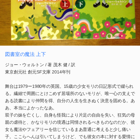
図書室の魔法 上下
ジョー・ウォルトン / 著 茂木 健 / 訳
東京創元社 創元SF文庫 2014年刊
舞台は1979ー1980年の英国。15歳の少女モリの日記形式で綴られ
る。繊細で周囲にとけこめず居場所のないモリが、唯一心の支えで
ある読書により仲間を得、自分の人生を生きぬく決意を固める。あ
あ、本当によかったなあ。
双子の妹を亡くし、自身も怪我により片足の自由を失い、狂気の母
親の虐待と、かなりモリの境遇は同情されるべきものなのだか、彼
女も魔法やフェアリーを信じているまあ普通に考えると少し痛い
子。ここらへんは引いてしまうけど、でも彼女の本に対する愛情に