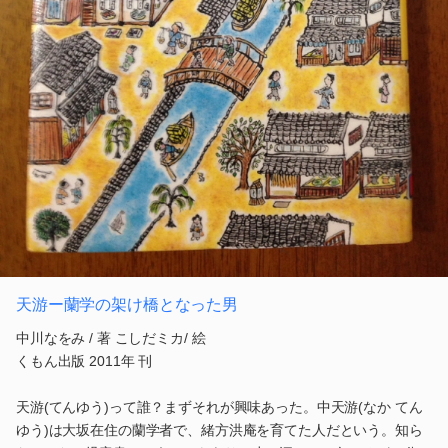
天游ー蘭学の架け橋となった男
中川なをみ / 著 こしだミカ/ 絵
くもん出版 2011年 刊
天游(てんゆう)って誰？まずそれが興味あった。中天游(なか てん
ゆう)は大坂在住の蘭学者で、緒方洪庵を育てた人だという。知ら