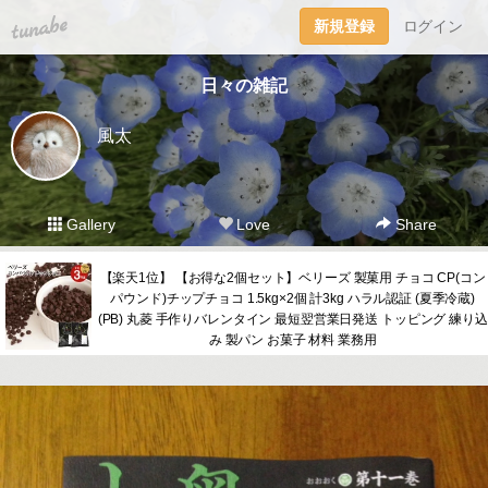
tuna.be
新規登録
ログイン
日々の雑記
風太
Gallery
Love
Share
【楽天1位】 【お得な2個セット】ベリーズ 製菓用 チョコ CP(コン
パウンド)チップチョコ 1.5kg×2個 計3kg ハラル認証 (夏季冷蔵)
(PB) 丸菱 手作りバレンタイン 最短翌営業日発送 トッピング 練り込
み 製パン お菓子 材料 業務用