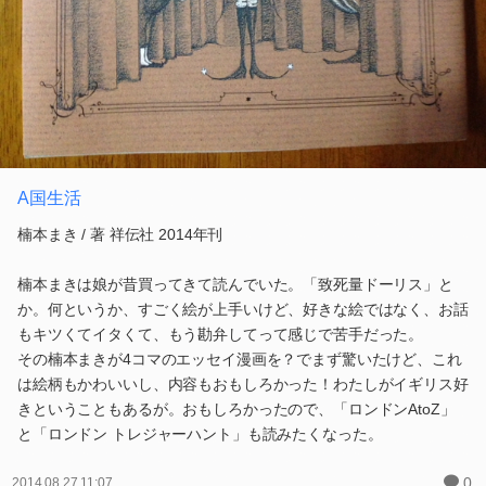
A国生活
楠本まき / 著 祥伝社 2014年刊
楠本まきは娘が昔買ってきて読んでいた。「致死量ドーリス」と
か。何というか、すごく絵が上手いけど、好きな絵ではなく、お話
もキツくてイタくて、もう勘弁してって感じで苦手だった。
その楠本まきが4コマのエッセイ漫画を？でまず驚いたけど、これ
は絵柄もかわいいし、内容もおもしろかった！わたしがイギリス好
きということもあるが。おもしろかったので、「ロンドンAtoZ」
と「ロンドン トレジャーハント」も読みたくなった。
0
2014.08.27 11:07