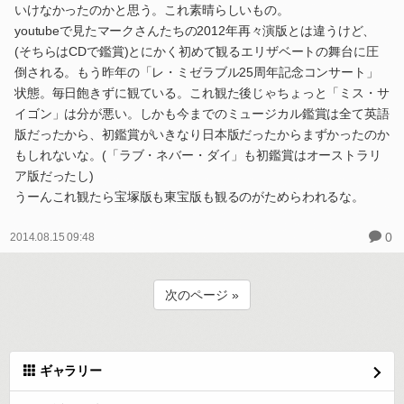
いけなかったのかと思う。これ素晴らしいもの。
youtubeで見たマークさんたちの2012年再々演版とは違うけど、
(そちらはCDで鑑賞)とにかく初めて観るエリザベートの舞台に圧
倒される。もう昨年の「レ・ミゼラブル25周年記念コンサート」
状態。毎日飽きずに観ている。これ観た後じゃちょっと「ミス・サ
イゴン」は分が悪い。しかも今までのミュージカル鑑賞は全て英語
版だったから、初鑑賞がいきなり日本版だったからまずかったのか
もしれないな。(「ラブ・ネバー・ダイ」も初鑑賞はオーストラリ
ア版だったし)
うーんこれ観たら宝塚版も東宝版も観るのがためらわれるな。
0
2014.08.15 09:48
次のページ »
ギャラリー