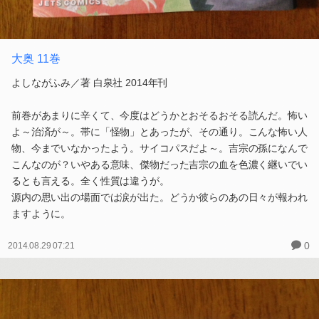
大奥 11巻
よしながふみ／著 白泉社 2014年刊
前巻があまりに辛くて、今度はどうかとおそるおそる読んだ。怖い
よ～治済が～。帯に「怪物」とあったが、その通り。こんな怖い人
物、今までいなかったよう。サイコパスだよ～。吉宗の孫になんで
こんなのが？いやある意味、傑物だった吉宗の血を色濃く継いでい
るとも言える。全く性質は違うが。
源内の思い出の場面では涙が出た。どうか彼らのあの日々が報われ
ますように。
0
2014.08.29 07:21