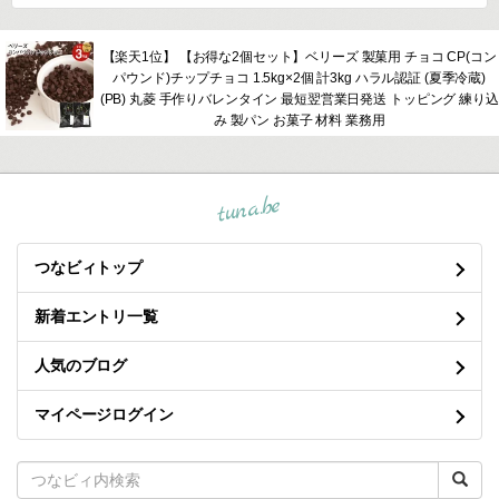
【楽天1位】 【お得な2個セット】ベリーズ 製菓用 チョコ CP(コン
パウンド)チップチョコ 1.5kg×2個 計3kg ハラル認証 (夏季冷蔵)
(PB) 丸菱 手作りバレンタイン 最短翌営業日発送 トッピング 練り込
み 製パン お菓子 材料 業務用
tuna.be
つなビィトップ
新着エントリ一覧
人気のブログ
マイページログイン