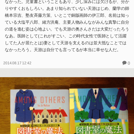
なかった。児童書ということもあり、少し深みには欠けるが、分か
りやすくおもしろい。あまり知られていない天游はじめ、蘭学の師
橋本宗吉、塾友斉藤方策、いとこで銅版画師の伊三郎、名前は知っ
ている大塩平八郎、緒方洪庵、主要人物みんながみんな真摯に自分
の道を進む姿は心地よい。でも天游の奥さんさだは大変だったろう
なあ。医師として(これがすごい、この時代女性で医師として活躍
してた人が居たとは)妻として天游を支えるのは並大抵なことでは
なかったろう。天游は自分でも言ってるが本当に幸せな人だ。
0
2014.08.17 12:42