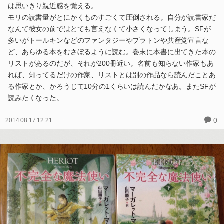
は思いきり親近感を覚える。
モリの読書量がとにかくものすごくて圧倒される。自分が読書家だ
なんて彼女の前ではとても言えなくて小さくなってしまう。SFが
多いがトールキンなどのファンタジーやプラトンや共産党宣言な
ど、あらゆる本をむさぼるように読む。巻末に本書に出てきた本の
リストがあるのだが、それが200冊近い。名前も知らない作家もあ
れば、知ってるだけの作家、リストとは別の作品なら読んだことあ
る作家とか、かろうじて10分の1くらいは読んだかなあ。またSFが
読みたくなった。
0
2014.08.17 12:21