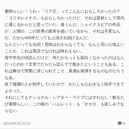
素晴らしい！うわ～「リア王」ってこんなにおもしろかったの？
「コリオレイナス」もおもしろかったけど、それは題材として現代
に通じるからだと思っていた。違うんだ。シェイクスピアの作品
が、人間の、この世界の真実を描いているから、それは不変なん
だ。だから400年たっても上演され続けるんだ。
なんといっても台詞！意味はわからなくても、なんと耳に心地よい
ことか。これは英語でなければ味わえない。
昔中学生の頃読んだけど、何だかちっとも面白くなかったのはなん
だったのか？文章でだらだら読んでて飽きたということもある。こ
れは舞台で実際に演じられてこそ、真価を発揮するものなのだろう
なあ。
終了後隣の人が拍手していたので、わたしも心おきなく拍手できて
よかった。
それにしてもナショナル・シアター・ライブにはずれなし！観るた
び素晴らしい。この後の「ハムレット」も「オセロ」も楽しみでな
らない。
0
2014.08.26 10:10