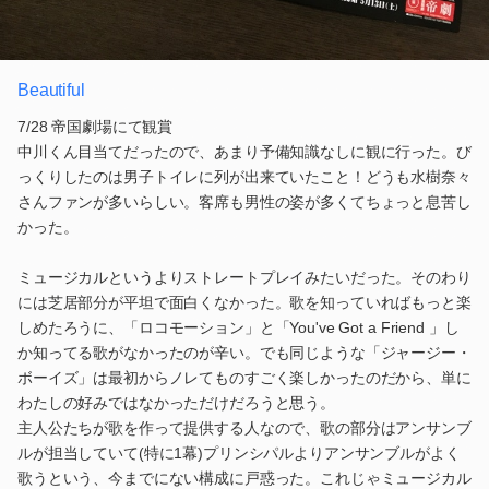
Beautiful
7/28 帝国劇場にて観賞
中川くん目当てだったので、あまり予備知識なしに観に行った。び
っくりしたのは男子トイレに列が出来ていたこと！どうも水樹奈々
さんファンが多いらしい。客席も男性の姿が多くてちょっと息苦し
かった。
ミュージカルというよりストレートプレイみたいだった。そのわり
には芝居部分が平坦で面白くなかった。歌を知っていればもっと楽
しめたろうに、「ロコモーション」と「You've Got a Friend 」し
か知ってる歌がなかったのが辛い。でも同じような「ジャージー・
ボーイズ」は最初からノレてものすごく楽しかったのだから、単に
わたしの好みではなかっただけだろうと思う。
主人公たちが歌を作って提供する人なので、歌の部分はアンサンブ
ルが担当していて(特に1幕)プリンシパルよりアンサンブルがよく
歌うという、今までにない構成に戸惑った。これじゃミュージカル