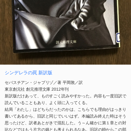
シンデレラの罠 新訳版
セバスチアン・ジャプリゾ／著 平岡敦／訳
東京創元社 創元推理文庫 2012年刊
新訳版だけあって、ものすごく読みやすかった。内容も一度旧訳で
読んでいることもあり、よく頭に入ってくる。
結局「わたし」はどちらだったのかは、こちらでも理由がはっきり
書いてあるから、旧訳と同じでいいはず。本編読み終えた時はそう
思ったけど、訳者あとがきで混乱した。う～ん確かに第１章との対
比などではもう片方の娘とも考えられるなあ。旧訳の時からこの部