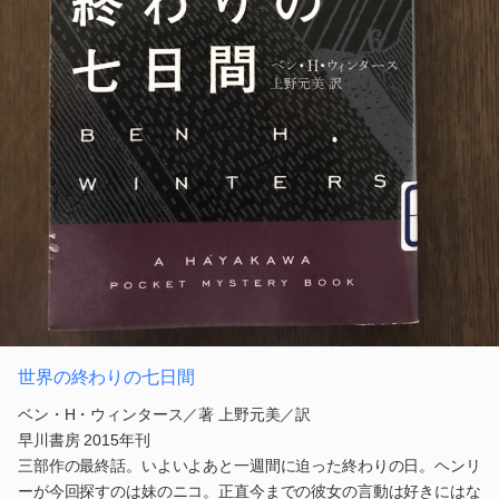
世界の終わりの七日間
ベン・H・ウィンタース／著 上野元美／訳
早川書房 2015年刊
三部作の最終話。いよいよあと一週間に迫った終わりの日。ヘンリ
ーが今回探すのは妹のニコ。正直今までの彼女の言動は好きにはな