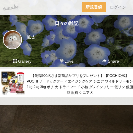
tuna.be
新規登録
ログイン
日々の雑記
風太
Gallery
Love
Share
【先着500名さま新商品サプリをプレゼント】【POCHI公式】
POCHI ザ・ドッグフード エイジングケア シニア ワイルドサーモン
1kg 2kg 3kg ポチ 犬 ドライフード 小粒 グレインフリー 低リン 低脂
肪 魚肉 シニア犬