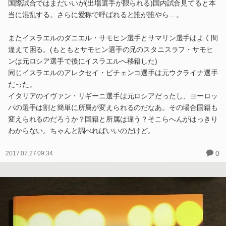
国際試合ではまだいいが(出場選手が限られる)国内試合見てると本
当に混乱する。さらに愛称で呼ばれると誰が誰やら…。
またイスラエルのダニエル・サモヒン選手とサマリン選手はよく間
違えて困る。(もともとサモヒン選手の兄のスタニスラフ・サモヒ
ンは元ロシア選手で後にイスラエルへ移籍した)
同じイスラエルのアレクセイ・ビチェンコ選手は元ウクライナ選手
だった。
イタリアのイヴァン・リギーニ選手は元ロシアだったし、ヨーロッ
パの選手は割と簡単に所属が変えられるのだなあ。その場合国籍も
変えられるのだろうか？国籍と所属は違う？そこらへんがはっきり
わからない。ちゃんと調べればいいのだけど。
0
2017.07.27 09:34