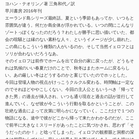
ヨハン・テオリン／著 三角和代／訳
早川書房 2016年刊
エーランド島シリーズ最終話。夏という季節もあってか、いつもと
雰囲気が違う。何だか島全体が浮かれている。いつの間にこんなリ
ゾートっぽくなったのだろう？わたしが勝手に思い描いていた、都
会の喧騒とは縁のない素朴な人々、というイメージが少し崩れた。
この島にもこういう種類の人がいるのか。そして当然イェロフとは
ソリが合わないだろうなあ。
そのイェロフは前作でホームを出て自分の家に戻ったが、どうもそ
れは気候のいい春夏だけのことで、秋冬はまたホームに戻るらし
い。あの厳しい冬はどうするのかと案じていたのでホッとした。
今回は登場人物の視点がけっこうクルクル変わる。時間軸は一定な
のでそれほどややこしくない。今回の主人公ともいうべき「帰って
きた男」の過去が挿入され、いつも通り現在と過去の話が並行して
進んでいく。なぜ彼が今こういう行動を取るかということが、この
壮絶な過去によって次第に明らかになっていく。ここだけで１つの
物語になる。途中で彼がどこから帰って来たかわかるのだが、ここ
で前半に大きなミスリードがあったことに気づかされ、思わず「そ
うだったのか！」と唸ってしまった。イェロフの観察眼と洞察の深