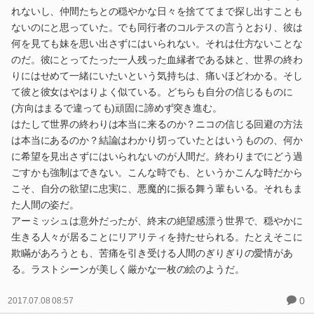
れないし、仲間たちとの穏やかな日々を捨ててまで探し出すことも
ないのにと思っていた。でも同行者のコルテスの言うとおり、彼は
何を見ても妹を思い出さずにはいられない。それは仕方ないことな
のだ。彼にとってたった一人残った血縁者である妹と、世界の終わ
りにはせめて一緒にいたいという気持ちは、痛いほどわかる。そし
て彼と彼女はやはりよく似ている。どちらも自分の信じるものに
(方向はまるで違っても)頑固に諦めず突き進む。
はたして世界の終わりは本当に来るのか？ニコの信じる回避の方法
は本当にあるのか？結論はわかり切っていたとはいうものの、何か
に希望を見出さずにはいられないのが人間だ。終わりまでにどう過
ごすかも強制はできない。こんな時でも、というかこんな時だから
こそ、自分の欲望に忠実に、悪魔的に振る舞う輩もいる。それもま
た人間の姿だ。
アーミッシュは意外だったが、終末の絶望感漂う世界で、穏やかに
生きる人々が居ることにリアリティを持たせられる。たとえそこに
欺瞞があろうとも、苦痛を引き受ける人間のぎりぎりの愛情があ
る。ラストシーンが美しく厳かな一枚の絵のようだ。
0
2017.07.08 08:57