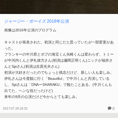
ジャージー・ボーイズ 2018年公演
画像は2016年公演のプログラム
キャストが発表された。初演と同じだと思っていたが一部変更があ
った。
フランキーの中川君とボブの海宝くん矢崎くんは変わらず。トミー
が中河内くんと伊礼彼方さん(初演は藤岡正明くん)ニックが福井さ
んとSpiさん(初演は吉原光夫さん)
初演が大好きだったのでちょっと残念だけど、新しい人も楽しみ。
伊礼さんは今度観に行く「Beautiful」で中川くんと共演している
し、Spiさんは「DNAーSHARAKU」で観たことある。(中川くんも
出てた、ヘンな役だったけど)
来年の9月の公演だけど今からとても楽しみ。
0
2017.07.26 18:32