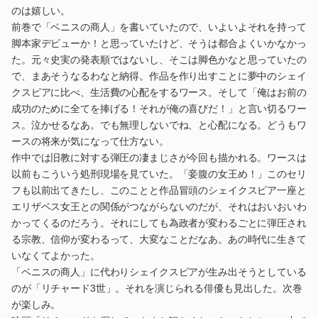
のは嬉しい。
前巻で「ベニスの商人」を書いていたので、いよいよそれを持って
脚本家デビューか！と思っていたけど、そうは都合よくいかなかっ
た。元々史実の発表順ではないし、そこは脚色かなと思っていたの
で、まあそうなるわなと納得。作品を作り出すことに夢中のシェイ
クスピアに比べ、生活費の心配をするワース。そして「俺はお前の
成功のために全てを捧げる！それが俺の喜びだ！」と言い切るワー
ス。泣かせるなあ。でも無理しないでね、と心配になる。どうもワ
ースの将来が気になって仕方ない。
作中では旧教に対する弾圧の凄まじさが今回も描かれる。ワースは
以前もこういう処刑現場を見ていた。「妾腹の女王め！」このセリ
フも以前出てきたし、このことと作品冒頭のシェイクスピア一座と
エリザベス女王との関係がつながらないのだが、それはおいおいわ
かってくるのだろう。それにしても為政者が変わるごとに弾圧され
る宗教、信仰が変わるって、大変なことだなあ。あの時代に生きて
いなくてよかった。
「ベニスの商人」に代わりシェイクスピアが生み出そうとしている
のが「リチャード3世」。それを演じられる俳優も見出した。次巻
が楽しみ。