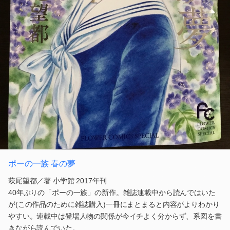
ポーの一族 春の夢
萩尾望都／著 小学館 2017年刊
40年ぶりの「ポーの一族」の新作。雑誌連載中から読んではいた
が(この作品のために雑誌購入)一冊にまとまると内容がよりわかり
やすい。連載中は登場人物の関係が今イチよく分からず、系図を書
きながら読んでいた。