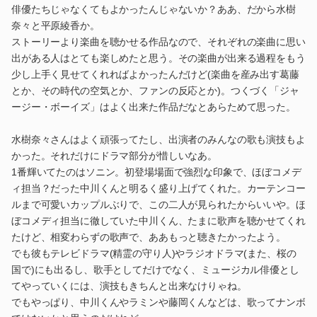
俳優たちじゃなくてもよかったんじゃないか？ああ、だから水樹
奈々と平原綾香か。
ストーリーより楽曲を聴かせる作品なので、それぞれの楽曲に思い
出がある人はとても楽しめたと思う。その楽曲が出来る過程をもう
少し上手く見せてくれればよかったんだけど(楽曲を産み出す葛藤
とか、その時代の空気とか、ファンの反応とか)。つくづく「ジャ
ージー・ボーイズ」はよく出来た作品だなとあらためて思った。
水樹奈々さんはよく頑張ってたし、出演者のみんなの歌も演技もよ
かった。それだけにドラマ部分が惜しいなあ。
1番輝いてたのはソニン。初登場場面で強烈な印象で、ほぼコメデ
ィ担当？だった中川くんと明るく盛り上げてくれた。カーテンコー
ルまで可愛いカップルぶりで、この二人が見られたからいいや。ほ
ぼコメディ担当に徹していた中川くん、たまに歌声を聴かせてくれ
たけど、相変わらずの歌声で、ああもっと聴きたかったよう。
でも彼もテレビドラマ(精霊の守り人)やラジオドラマ(また、桜の
国で)にも出るし、歌手としてだけでなく、ミュージカル俳優とし
てやっていくには、演技もきちんと出来なけりゃね。
でもやっぱり、中川くんやラミンや藤岡くんなどは、歌ってナンボ