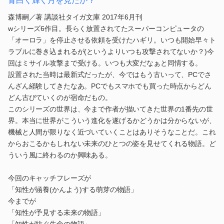
青白く輝く月を見たか？
森博嗣／著 講談社タイガ文庫 2017年6月刊
wシリーズ6作目。長らく放置されてたスーパーコンピュータの
「オーロラ」を停止させる依頼を受けたハギリ。いつも開始早々ト
ラブルに巻き込まれるが(というよりいつも攻撃されてないか？)今
回はミサイル攻撃まで受ける。いつも大変だなぁと同情する。
設置された当時は最新式だったが、今ではもう古いって、PCでさ
んざん経験してきたなあ。PCでもスマホでも買った時点からどん
どん古びていくのが宿命だもの。
このシリーズの世界は、今まで作者が描いてきた世界の1番先の世
界。本当に世界がこういう進化を遂げるかどうかは分からないが、
機械と人間が限りなく近づいていくことはありそうなことだ。これ
からおこるかもしれない未来のひとつの姿を見せてくれる物語。ど
ういう風に終わるのか興味ある。
今回のキャッチフレーズが
「知性が涵養(かんよう)する萌芽の物語」
今までが
「知性が予見する未来の物語」
「知性が紡ぐ生命の物語」