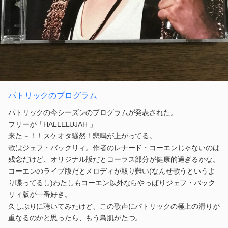
パトリックのプログラム
パトリックの今シーズンのプログラムが発表された。
フリーが「HALLELUJAH 」
来た～！！スケオタ騒然！悲鳴が上がってる。
歌はジェフ・バックリィ。作者のレナード・コーエンじゃないのは
残念だけど、オリジナル版だとコーラス部分が健康的過ぎるかな。
コーエンのライブ版だとメロディが取り難い(なんせ歌うというよ
り喋ってるし)わたしもコーエン以外ならやっぱりジェフ・バック
リィ版が一番好き。
久しぶりに聴いてみたけど、この歌声にパトリックの極上の滑りが
重なるのかと思ったら、もう鳥肌がたつ。