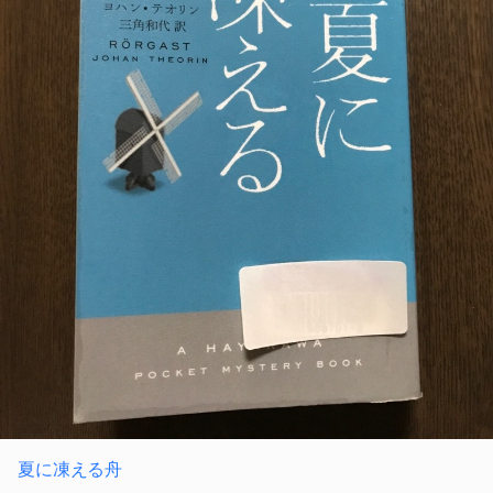
夏に凍える舟