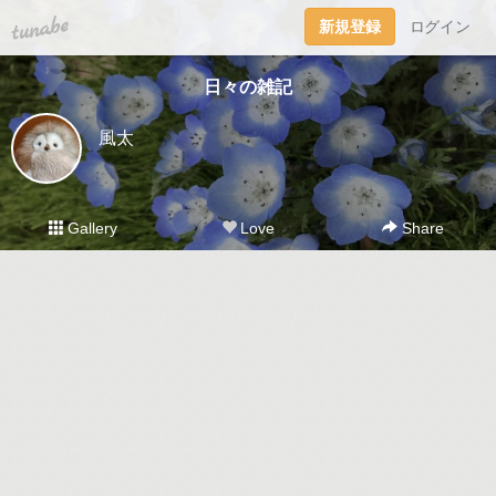
tuna.be
新規登録
ログイン
日々の雑記
風太
Gallery
Love
Share