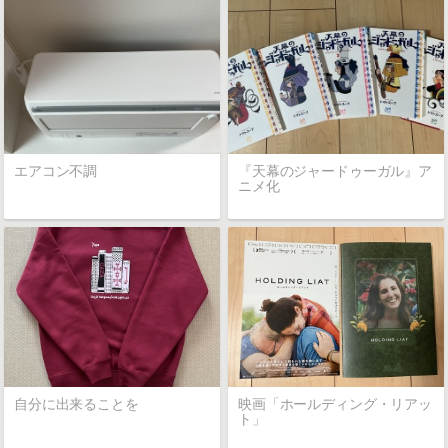
エアコン不調
『天幕のジャードゥーガル』ア
ニメ化
自分に出来ることを
映画「ホールディング・リアッ
ト」