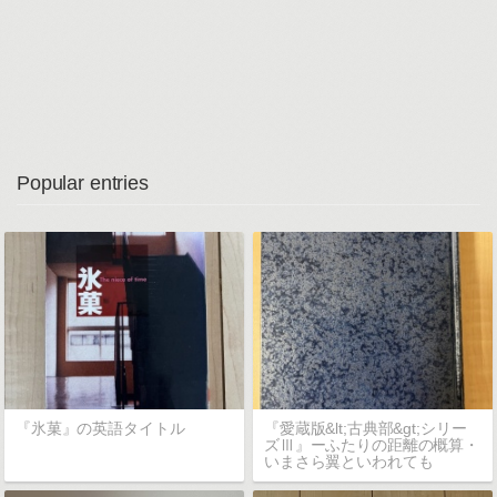
Popular entries
『氷菓』の英語タイトル
『愛蔵版&lt;古典部&gt;シリー
ズⅢ』ーふたりの距離の概算・
いまさら翼といわれても