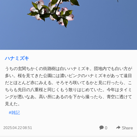
ハナミズキ
うちの玄関ちかくの街路樹は白いハナミズキ。団地内でも白い方が
多い。桜を見てきた公園には濃いピンクのハナミズキがあって遠目
だとほとんど赤にみえる。そろそろ咲いてるかと見に行ったら、こ
ちらも先日の八重桜と同じくもう散りはじめていた。今年はタイミ
ングが悪いなあ。高い所にあるのを下から撮ったら、青空に透けて
見えた。
#雑記
0
Share
2025.04.22 08:51