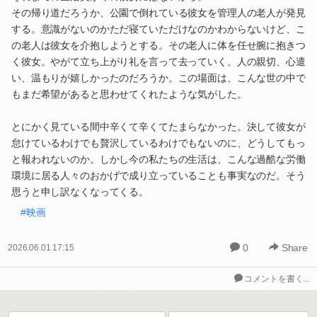
その帰り道だろうか、公園で倒れている彼女を管理人の老人が発見
する。意識がないのかただ寝ていただけなのかわからないけど、こ
の老人は彼女を介抱しようとする。その老人に体を任せ腕に抱きつ
く彼女。やがて立ち上がり礼を言って去っていく。人の親切、心遣
い、温もりが嬉しかったのだろうか。この場面は、こんな世の中で
もまだ希望があると思わせてくれたような気がした。
とにかく見ている間中辛くて辛くてたまらなかった。決して彼女が
怠けているわけでも贅沢しているわけでもないのに、どうしてもっ
と報われないのか。しかし今の私たちの生活は、こんな過酷な労働
環境に居る人々のおかげで成り立っていることも事実なのだ。そう
思うと申し訳なくなってくる。
#映画
0
Share
2026.06.01 17:15
コメントを書く...