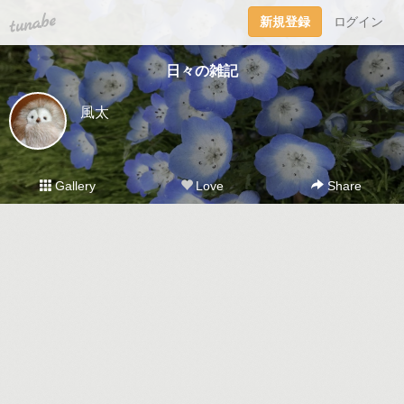
tuna.be
新規登録
ログイン
日々の雑記
風太
Gallery
Love
Share