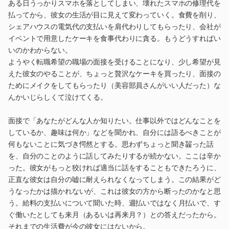
ある日うっかりスマホを落としてしまい、壊れたスマホの修理代を
払ってから、彼女の生活が目に見えて変わっていく。食費を削り、
シェアハウスの電気代の支払いを肩代わりしてもらったり、会社が
イベントで用意したケーキを食事代わりに貪る。もうどうすればい
いのかわからない。
ようやく転職希望の職場の面接を受けることになり、少し希望が見
えた彼女のやることが、ちょっと贅沢なケーキを買ったり、面接の
ためにメイクをしてもらったり（美容部員さんがいい人だった）な
んかいじらしくて泣けてくる。
面接で「あなたがどんな人か知りたい。仕事以外ではどんなことを
しているか、趣味は何か」などを聞かれ、自分には語るべきことが
何もないことに気づき愕然とする。思わずちょっと聞き齧った話
を、自分のことのように話してみたりするが続かない。ここは辛か
った。彼女がもっと狡ければ適当に話をすることもできたろうに、
正直な彼女は自分の嘘に耐えられなくなってしまう。この結果がど
うなったかは描かれないが、これは彼女の方から断ったのかなと思
う。給料の支払いについて聞いた時、週払いではなく月払いで、す
ぐ働いたとしても来月（あるいは再来月？）との答えだったから。
それまでの生活費が今の彼女にはないから。