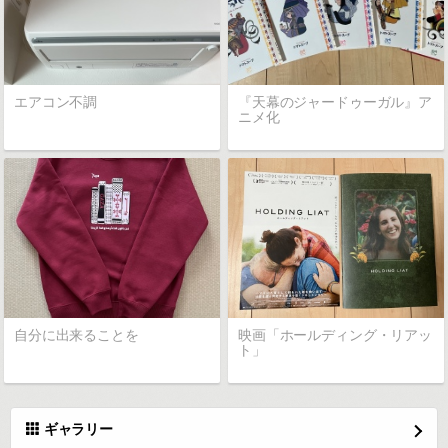
エアコン不調
『天幕のジャードゥーガル』ア
ニメ化
自分に出来ることを
映画「ホールディング・リアッ
ト」
ギャラリー