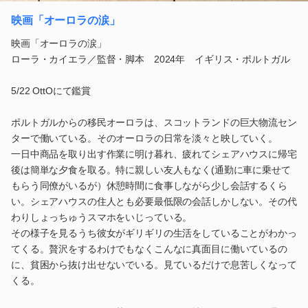
映画「オーロラの涙」
映画「オーロラの涙」
ローラ・カイエラ／監督・脚本 2024年 イギリス・ポルトガル
5/22 OttOにて鑑賞
ポルトガルからの移民オーロラは、スコットランドの巨大物流セン
ターで働いている。そのオーロラの日常を淡々と映していく。
一日中商品を取り出す作業に明け暮れ、疲れてシェアハウスに帰宅
後は簡単な夕食を取る。特に親しい友人もなく(通勤に車に乗せて
もらう同僚がいるが）休憩時間に食事しながら少し会話するくら
い。シェアハウスの住人とも必要最低限の会話しかしない。その代
わりしょっちゅうスマホをいじっている。
その様子を見るうち彼女がギリギリの生活をしていることがわかっ
てくる。贅沢をするわけでもなくこんなに真面目に働いているの
に、貧困から抜け出せないでいる。見ているだけで息苦しくなって
くる。