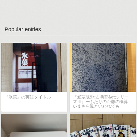
Popular entries
『氷菓』の英語タイトル
『愛蔵版&lt;古典部&gt;シリー
ズⅢ』ーふたりの距離の概算・
いまさら翼といわれても