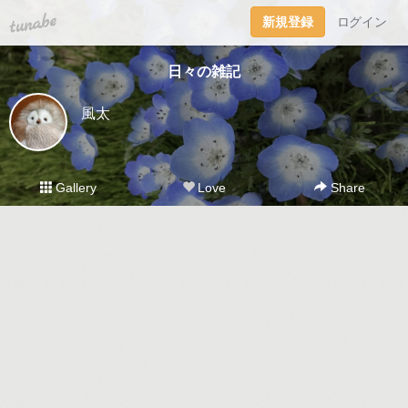
tuna.be
新規登録
ログイン
日々の雑記
風太
Gallery
Love
Share