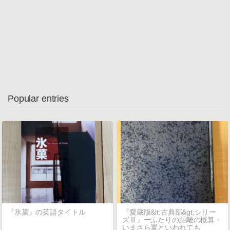
Popular entries
『氷菓』の英語タイトル
『愛蔵版&lt;古典部&gt;シリー
ズⅢ』ーふたりの距離の概算・
いまさら翼といわれても