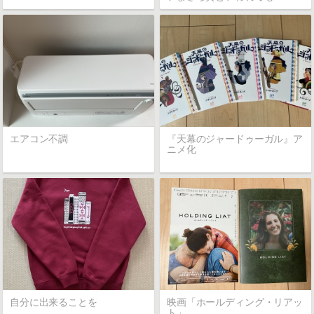
エアコン不調
『天幕のジャードゥーガル』ア
ニメ化
自分に出来ることを
映画「ホールディング・リアッ
ト」