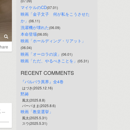
(07.09)
マイケルのCD
(07.01)
映画「金子文子　何が私をこうさせた
か」
(06.11)
洗濯機が壊れた
(06.09)
本命登場
(06.05)
映画「ホールディング・リアット」
hare
(06.04)
映画「オーロラの涙」
(06.01)
映画「ただ、やるべきことを」
(05.31)
RECENT COMMENTS
『バルバラ異界』全4巻
はづき(2025.12.16)
黙祷
風太(2025.8.8)
バーバまま(2025.8.6)
..
映画「教皇選挙」
風太(2025.5.31)
スウ(2025.5.31)