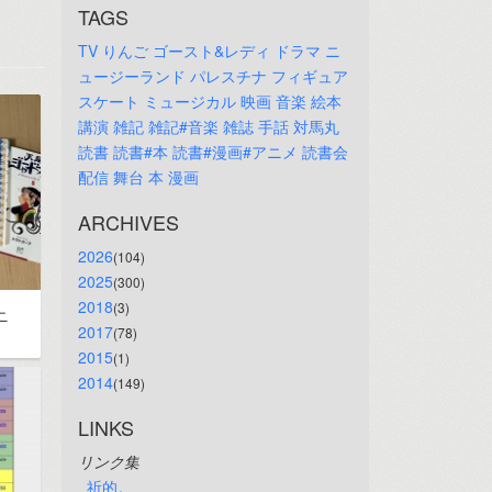
TAGS
TV
りんご
ゴースト&レディ
ドラマ
ニ
ュージーランド
パレスチナ
フィギュア
スケート
ミュージカル
映画
音楽
絵本
講演
雑記
雑記#音楽
雑誌
手話
対馬丸
読書
読書#本
読書#漫画#アニメ
読書会
配信
舞台
本
漫画
ARCHIVES
2026
(104)
2025
(300)
2018
(3)
ニ
2017
(78)
2015
(1)
2014
(149)
LINKS
リンク集
祈的。