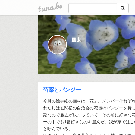
tuna.be
風太
芍薬とパンジー
今月の絵手紙の画材は「花」。メンバーそれぞ
わたしは玄関横の自治会の花壇のパンジーを持
期なので撤去が決まっていて、その前に好きな
ーの中でも1番好きなのを選んだ。我が家ではこ
と呼んでいる。