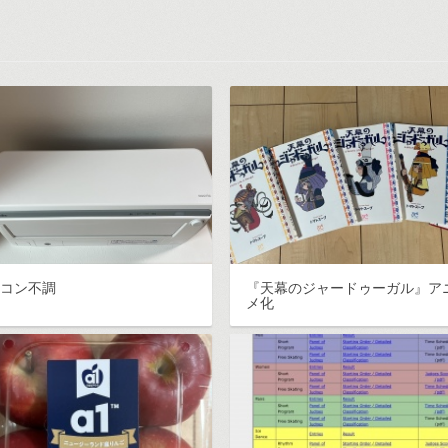
アコン不調
『天幕のジャードゥーガル』ア
メ化