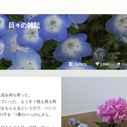
日々の雑記
Gallery
Love
Sha
れ花を持ち寄った。
っていった。もうすぐ植え替え時
花をもらえるというので、パンジ
の子を「1番のべっぴんさん」