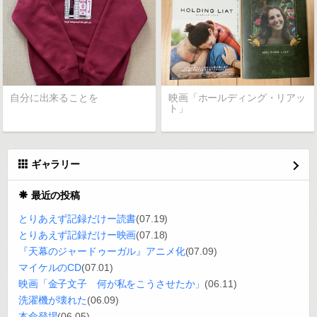
自分に出来ることを
映画「ホールディング・リアッ
ト」
ギャラリー
最近の投稿
とりあえず記録だけー読書
(07.19)
とりあえず記録だけー映画
(07.18)
『天幕のジャードゥーガル』アニメ化
(07.09)
マイケルのCD
(07.01)
映画「金子文子 何が私をこうさせたか」
(06.11)
洗濯機が壊れた
(06.09)
本命登場
(06.05)