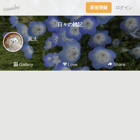
tuna.be
新規登録
ログイン
日々の雑記
風太
Gallery
Love
Share