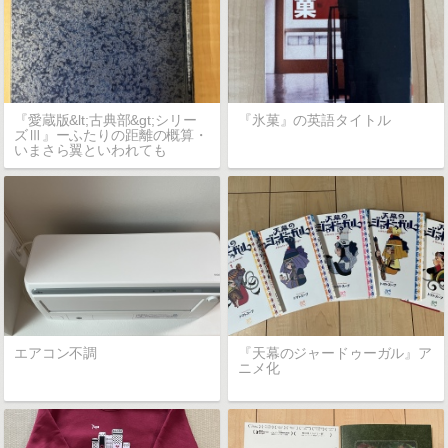
『愛蔵版&lt;古典部&gt;シリー
『氷菓』の英語タイトル
ズⅢ』ーふたりの距離の概算・
いまさら翼といわれても
エアコン不調
『天幕のジャードゥーガル』ア
ニメ化